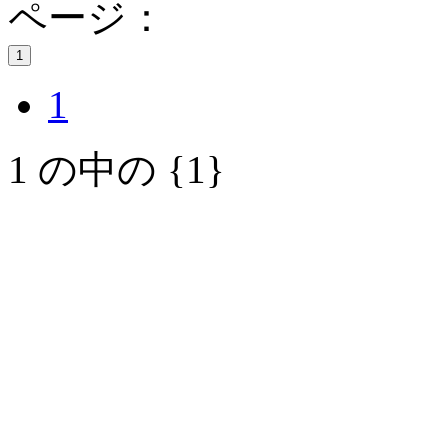
ページ：
1
1
1 の中の {1}