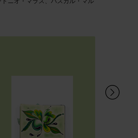
ントニオ・マラス、パスカル・マル
右