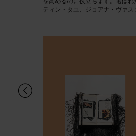
を高めるのに役立ちます。選ばれ
ティン・タユ、ジョアナ・ヴァス
左矢印