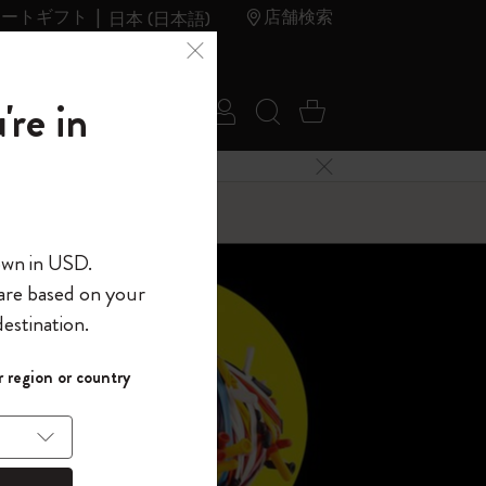
レートギフト
店舗検索
日本 (日本語)
夏のセ
アウトレ
're in
ログイン
検索 (キーワードな
カート 0 アイ
ール
ット
メニューを閉じる
へようこそ
own in USD.
 are based on your
界へようこそ
estination.
パスワードを表示
 region or country
して、コード
ら
入力すると、初
報を保存する
(任意)
＋送料無料になり
ウトレット品は