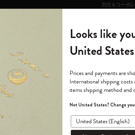
別注＆コーポ
キンス
パーソナライズサ
ストー
モレスキン
Looks like you
ービス
リー
の世界
テゴリ
サブカテゴリ
サブカテゴリ
United States
6,500円以上のご購入で送料無料
モレスキンの世界
ノートブック
ダイアリー
すべて見る
モレスキンスマート
Reframe サングラス
キム・ジョンギコレクション
すべて見る
アートを愛する方への贈り物
カントリー・テーマ・ピンズ・コレク
プライドをいつも胸に
スマートライティング・システム
Notes
ション
The Original Notebook
パーソナル・ダイアリー
スマートライティング・システム
Blackwing x モレスキン
ムーミン コレクション
Impressions of Impressionism コレクショ
バックパック
プロフェッショナルへの贈り物
Mardi Mercredi × モレスキン
スマートノートブック
モレスキン Journal
10% オフと送料無料
*
メールアドレス
Prices and payments are sh
ン
で1冊無料
International shipping costs
ミニノートブックチャーム
12カ月ダイアリー
モレスキンスマートスマートとは
Kaweco x モレスキン
キム・ジョンギコレクション
限定版バックパック
ミニマリストへの贈り物
スマートダイアリー
モレスキン Planner
月有効）
モレスキンの世
カサ・バトリョ 限定版コレクション
items shipping method and d
の先行アクセス
*
パスワード
カイエ ＆ ジャーナル
15ヶ月プランナー
アプリ・サービス
ペン & ペンシル
「Alice's Adventures in Wonderland」コレ
Shopper paper – made Collection
マキシマリストへの贈り物
プライズ
クション
ゴッホ美術館
報をいち早くチェック
Not United States? Change your
今すぐ会員登録
カスタムノートブック
18ヶ月プランナー
アクセサリー＆リフィル
デバイスバッグ & バックパック
ファッションを愛する方への贈り物
ス
パスワードを忘れた方はこち
「
WELCOME10
」を
『ロード・オブ・ザ・リング』コレク
このデバイスで情
限定版
ウィークリープランナー
ション
Legendary
旅人への贈り物
回注文が10%オフ
ます。セール・ア