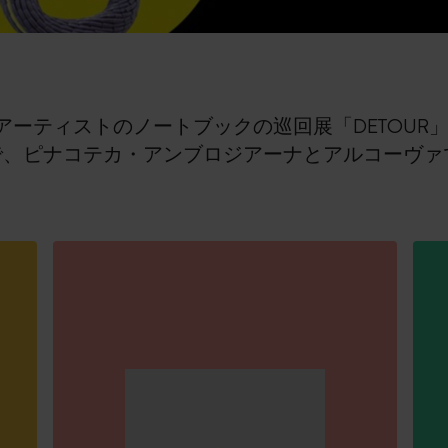
ピーナッツ限定コレクション
プレシャス & エシカル コレクション
アーティストのノートブックの巡回展「DETOUR
City Guide Notebooks LUXE x モレスキ
日まで、ピナコテカ・アンブロジアーナとアルコーヴ
ン
カサ・バトリョ 限定版コレクション
アイ アム ザ シティ コレクション
星の王子さま
Mardi Mercredi × モレスキン
ハリー・ポッターの呪文コレクション