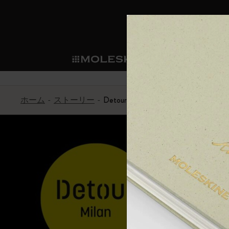
ショ
モレス
ップ
マート
サブカテゴリ
サブカ
今すぐメンバー登録
新商品
すべて見る
カスタムダイアリー
モレスキンメンバーシップ
ホーム
ストーリー
Detour Milano
ノートブック
スマートライティング・シス
カスタムノートブック
我々の歴史
ウェルカムオファー: 次回のご購入時に
サブカテゴリ
サブカテゴリ
テム
通常特典: パーソナライズの2冊ご購入
ダイアリー
パッチ
モレスキンのマニフェスト
バースデー特典: 1回限りの割引（1ヶ
サブカテゴリ
モレスキンスマートスマート
先行プレビュー: 新作コレクションへ
モレスキンスマート
とは
和紙テープ
ペンと紙の力
伝説的なお得情報: 会員限定の特別サ
サブカテゴリ
セールへの早期アクセス: お得な情
ライティングツール
アプリ・サービス
ミニノートブックチャーム
持続可能な創造性
モレスキン限定イベント: 優先アクセ
サブカテゴリ
サブカテゴリ
返品期間の延長: 1ヶ月間
限定版ノートブック
別注＆コーポレートギフト
Detour
サブカテゴリ