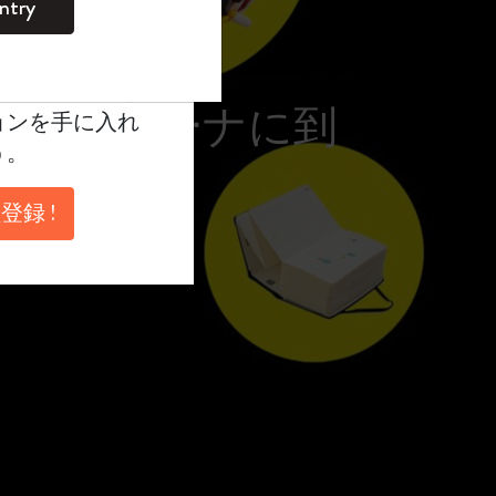
ntry
。
ントを作成して限定
典、さらに多く
ブロジアーナに到
ョンを手に入れ
う。
登録 !