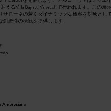
でDetourを開催します。アルコーヴァはクリ
Villa Bagatti Valsecchiで行われます
リサローネの若くダイナミックな観客を対象として
な創造性の概観を提供します。
キ
redo
ca Ambrosiana