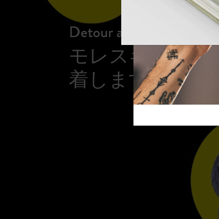
芸術と文化
モレスキン Foundation
アカウントを作成する
サブカテゴリ
Detour at ミラノ
バッグ
サブカテゴリ
モレスキンの巡
ギフト
サブカテゴリ
着します。
ピン
サブカテゴリ
パッチ
サブカテゴリ