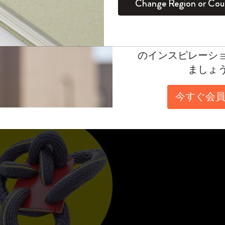
Change Region or Cou
セット
デイリープランナー
カラーパターン ノートブック
健康を愛する方への贈り物です
ログイン
適用外
Moleskineアカウ
デザインウィーク2024
パッションジャーナル
マンスリープランナー
サクラコレクション
趣味を愛する方へのギフト
オファーや会員特
回展がピナコテカ・アン
のインスピレーシ
スチューデントカイエジャーナル
プランナー
馬年コレクション
卒業祝い
ましょ
アートコレクション
限定版ダイアリー
ミニノートブックチャーム
ノートブック
今すぐ会員
プロコレクション
プロコレクション
BLACKPINK × モレスキン コレクショ
ン
ライフプランナー・コレクション
ISSEY MIYAKE | モレスキン のコレク
アカデミック・プランナー
ション
ナサにインスパイアされたコレクショ
ン
Impressions of Impressionism コレクショ
ン