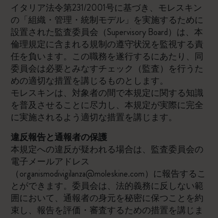
イタリア法令第231/2001号に基づき、モレスキン
の「組織・管理・統制モデル」を実施するために
設置された監査委員会（Supervisory Board）は、本
倫理規定に含まれる規制の遵守状況を監視する責
任を負います。この職務を遂行するにあたり、同
委員会は必要とみなすチェック（監査）を行うた
めの適切な措置を講じるものとします。
モレスキンは、対象者の間で本規定に関する知識
を普及させることに尽力し、本規定が実際に完全
に実施されるよう適切な措置を講じます。
違反報告と通報者の保護
本規定への違反が疑われる場合は、監査委員会の
電子メールアドレス
（organismodivigilanza@moleskine.com）に報告するこ
とができます。委員会は、法的義務に反しない範
囲において、通報者の身元を秘密に保つことを約
束し、報告を評価・審査するための措置を講じま