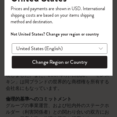
今すぐ会員登録して、コード
記具、読書用アクセサリーなど）の設計、マーケ
Prices and payments are shown in USD. International
「
WELCOME10
」を入力すると、初回注
ティング、および販売を行っています。
shipping costs are based on your items shipping
文が10%オフ＋送料無料になります。セ
モレスキンは、持続的な成長を続けているクリエ
method and destination.
ール・アウトレット品は適用外。
イティブなグループであり、本社はミラノに位置
Moleskineアカウントを作成して限定オフ
しています。
Not United States? Change your region or country
ァーや会員特典、さらに多くのインスピ
当ブランドは1997年に設立され、過去2世紀にわ
レーションを手に入れましょう。
たりヴィンセント・ファン・ゴッホ、パブロ・ピ
カソ、アーネスト・ヘミングウェイ、ブルース・
今すぐ会員登録 !
Change Region or Country
チャトウィンといった芸術家や知識人たちに愛用
されてきた伝説的なノートブックの姿を現代に再
現しました。また、2007年1月1日以降、「モレス
キン」は同ブランドの世界的な商標権を所有する
会社名にもなっています。
倫理的基準へのコミットメント
グループの事業運営、および社内外のステークホ
ルダー（利害関係者）との関わり合いの双方にお