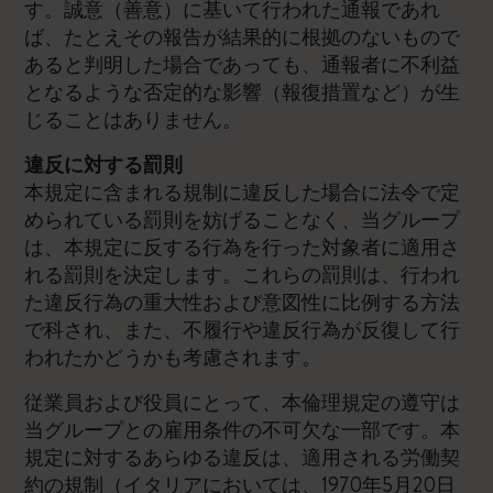
す。誠意（善意）に基いて行われた通報であれ
ば、たとえその報告が結果的に根拠のないもので
あると判明した場合であっても、通報者に不利益
となるような否定的な影響（報復措置など）が生
じることはありません。
違反に対する罰則
本規定に含まれる規制に違反した場合に法令で定
められている罰則を妨げることなく、当グループ
は、本規定に反する行為を行った対象者に適用さ
れる罰則を決定します。これらの罰則は、行われ
た違反行為の重大性および意図性に比例する方法
で科され、また、不履行や違反行為が反復して行
われたかどうかも考慮されます。
従業員および役員にとって、本倫理規定の遵守は
当グループとの雇用条件の不可欠な一部です。本
規定に対するあらゆる違反は、適用される労働契
約の規制（イタリアにおいては、1970年5月20日