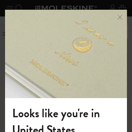
ニューを閉じる
ナビゲーションの切替
検索 (キーワードなど)
ログイ
カー
メニ
6,500円以上のご購入で送料無料
ホーム
モレスキン 倫理規範
モレスキン 倫理規範
取締役会承認事項
1. 目的および適用範囲
Looks like you're in
モレスキン（Moleskine）グループは、クリエイテ
ィブ・クラス（知識創造階層）や、移動の多い現
モレスキンの世界へようこそ
代人のアイデンティティに寄り添う一連の製品
United States
（ノートブック、ダイアリー、手帳、バッグ、筆