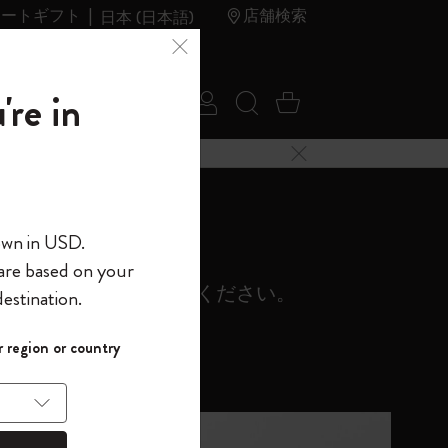
レートギフト
店舗検索
日本 (日本語)
夏のセ
アウトレ
're in
ログイン
検索 (キーワードな
カート 0 アイ
ール
ット
メニューを閉じる
へようこそ
 コレクション
own in USD.
 are based on your
い。今すぐお買い求めください。
界へようこそ
estination.
パスワードを表示
並び替え
 region or country
して、コード
ら
入力すると、初
報を保存する
(任意)
＋送料無料になり
ウトレット品は