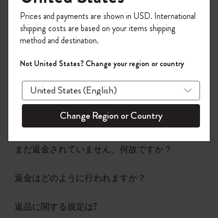
今すぐ会員登録して、コード
Prices and payments are shown in USD. International
「
WELCOME10
」を入力すると、初回注
shipping costs are based on your items shipping
出荷と配送
文が10%オフ＋送料無料になります。セ
method and destination.
ール・アウトレット品は適用外。
Moleskineアカウントを作成して限定オフ
返品と返金
Not United States? Change your region or country
ァーや会員特典、さらに多くのインスピ
レーションを手に入れましょう。
返品した商品はいつ受け取りますか？
今すぐ会員登録 !
Change Region or Country
返品に関する規定は?
まだ返金されていません。何故ですか？
返金はどのように行われますか？
返品に関する規定は?