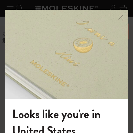
ニューを閉じる
ナビゲーションの切替
検索 (キーワードなど)
ログイ
カー
メニ
6,500円以上のご購入で送料無料
ホーム
ヘルプセンター
返品と返金
返品に関する規定は?
よくある質問に戻る
返品に関する規定は?
返品をご希望の場合、商品到着後14日以内にカスタマー
サポートまでご連絡ください。
社倉庫にて商品を確認後に返金処理行います。商品到着
後14日以内に返金対応させて頂きます。
ご注意：名入れ商品は、商品または名入れに欠陥がある
Looks like you're in
場合を除き、返品を受け付けておりません。ご了承くだ
さい。
モレスキンの世界へようこそ
United States