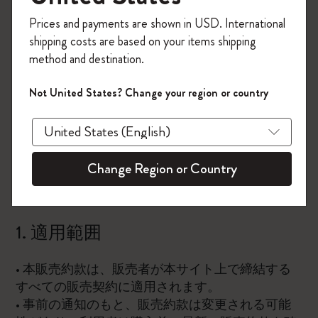
費者法典の規定に従い、本サイトを通じた製品の
今すぐ会員登録して、コード
Prices and payments are shown in USD. International
販売に適用されます。
「
WELCOME10
」を入力すると、初回注
shipping costs are based on your items shipping
文が10%オフ＋送料無料になります。セ
本サイトで販売される製品は、以下の企業によっ
method and destination.
ール・アウトレット品は適用外。
て提供および販売されます。
Moleskineアカウントを作成して限定オフ
• 販売者: Eurostep Commerce Srl
Not United States? Change your region or country
ァーや会員特典、さらに多くのインスピ
- 所在地: Via Feltrina Sud, 192 - 31044 Montebelluna
レーションを手に入れましょう。
(TV), Italy
- C.F.およびP.IVA: 04887580266
今すぐ会員登録 !
Change Region or Country
• 提供者: Moleskine S.r.l.
-所在地: Viale Piceno n. 17, Milan - Italy
1. 適用範囲
• 本販売約款は、販売者が本サイト上で締結する
すべての販売契約に適用されます。
• 事前の通知のもと、販売約款は変更される可能