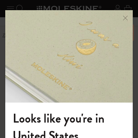
ニューを閉じる
ナビゲーションの切替
検索 (キーワードなど)
ログイ
カー
メニ
6,500円以上のご購入で送料無料
ホーム
一般販売条件
モレスキン販売約款
本販売約款は、ウェブサイト
www.moleskine.com（以下、本サイト）におけるモ
レスキンブランド製品の提供および販売に適用さ
れ、利用規約およびプライバシーポリシーととも
に適用されます。
Looks like you're in
本販売約款は、イタリア民法典、情報社会サービ
モレスキンの世界へようこそ
United States
スおよび電子商取引に関する政令 n.70/2014、消