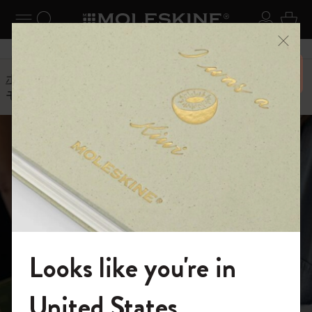
ニューを閉じる
ナビゲーションの切替
検索 (キーワードなど)
ログイ
カー
メニ
6,500円以上のご購入で送料無料
ホーム
モレスキンの世界
モレスキンメンバーシップ
モレスキンの世界
メンバー限定特
Looks like you're in
典の詳細をチェ
モレスキンの世界へようこそ
United States