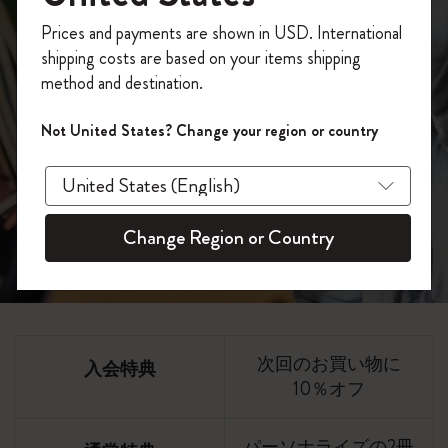
今すぐ会員登録して、コード
ック
Prices and payments are shown in USD. International
「
WELCOME10
」を入力すると、初回注
shipping costs are based on your items shipping
文が10%オフ＋送料無料になります。セ
method and destination.
ール・アウトレット品は適用外。
Moleskineアカウントを作成して限定オフ
今すぐ登録
Not United States? Change your region or country
ァーや会員特典、さらに多くのインスピ
レーションを手に入れましょう。
今すぐ会員登録 !
Change Region or Country
次回のお買い物に
入会特典
10％オフ
パーソナライズの2冊