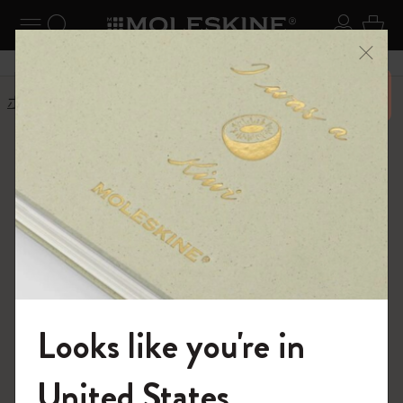
ニューを閉じる
ナビゲーションの切替
検索 (キーワードなど)
ログイ
カー
メニ
6,500円以上のご購入で送料無料
ホーム
お問い合わせ
お問い合わせ
電話でのお問い合わせ
お急ぎの場合は、お電話にてご連絡くださ
い。
電話番号:
0120-287-240
ご質問やご不明な点がございましたら、お気
Looks like you're in
軽にお問い合わせください。以下の方法でご
連絡いただけます。
モレスキンの世界へようこそ
United States