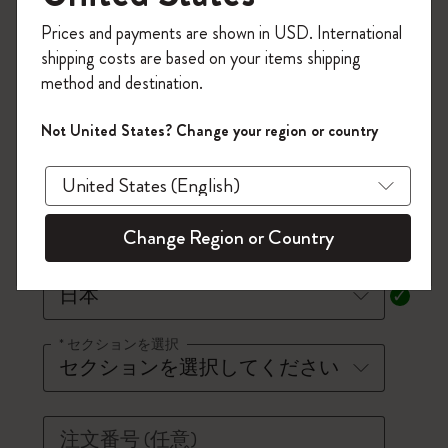
*
名
今すぐ会員登録して、コード
Prices and payments are shown in USD. International
「
WELCOME10
」を入力すると、初回注
shipping costs are based on your items shipping
文が10%オフ＋送料無料になります。セ
*
姓
method and destination.
ール・アウトレット品は適用外。
Moleskineアカウントを作成して限定オフ
Not United States? Change your region or country
ァーや会員特典、さらに多くのインスピ
*
メールアドレス
レーションを手に入れましょう。
今すぐ会員登録 !
電話番号
(任意)
Change Region or Country
*
国
*
セクションを選択
注文番号
(任意)