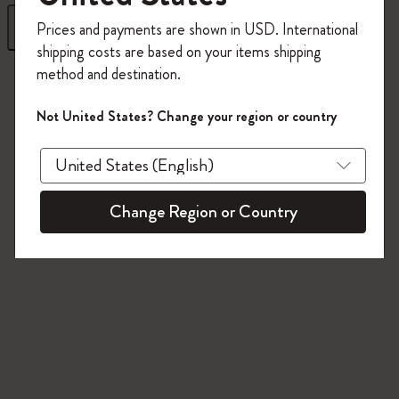
今すぐ会員登録して、コード
フィルター
並び替え
Prices and payments are shown in USD. International
「
WELCOME10
」を入力すると、初回注
shipping costs are based on your items shipping
文が10%オフ＋送料無料になります。セ
method and destination.
112 プロダクツ
ール・アウトレット品は適用外。
Moleskineアカウントを作成して限定オフ
Not United States? Change your region or country
ァーや会員特典、さらに多くのインスピ
レーションを手に入れましょう。
今すぐ会員登録 !
Change Region or Country