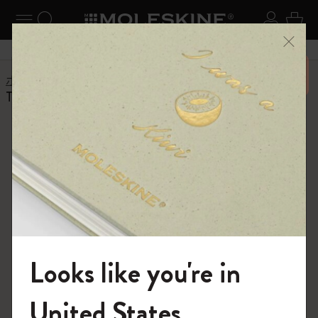
ニューを閉じる
ナビゲーションの切替
検索 (キーワードなど)
ログイ
カー
メニ
6,500円以上のご購入で送料無料
ホーム
ショップ
ノートブック
The Original Notebook
The Original and
Classic Notebooks
さまざまなカラーやレイアウトで展開され
るクラシックノートブックをぜひご覧くだ
Looks like you're in
さい。
モレスキンの世界へようこそ
United States