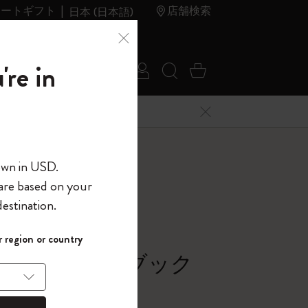
レートギフト
店舗検索
日本 (日本語)
夏のセ
アウトレ
're in
ログイン
検索 (キーワードな
カート 0 アイ
ール
ット
メニューを閉じる
へようこそ
own in USD.
 are based on your
界へようこそ
estination.
パスワードを表示
ラー
 region or country
して、コード
ら
シック ノートブック
入力すると、初
報を保存する
(任意)
＋送料無料になり
ー, ブラック
ウトレット品は