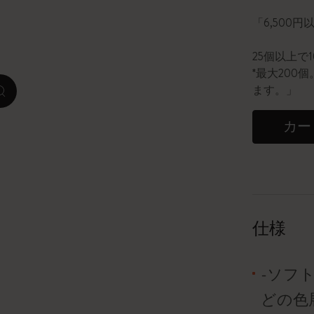
「6,500
ピーナッツ限定コレクション
25個以上で
プレシャス & エシカル コレクション
*最大20
ます。」
zoom.cta
City Guide Notebooks LUXE x モレスキ
ン
カー
カサ・バトリョ 限定版コレクション
アイ アム ザ シティ コレクション
星の王子さま
仕様
Mardi Mercredi × モレスキン
-ソフ
ハリー・ポッターの呪文コレクション
どの色