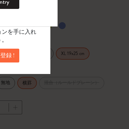
ntry
。
ントを作成して限定
典、さらに多く
択済
たカラー
ョンを手に入れ
う。
14 cm
Large 13x21 cm
XL 19x25 cm
登録 !
無地
混合（ルールドプレーン）
横罫
に更新されました