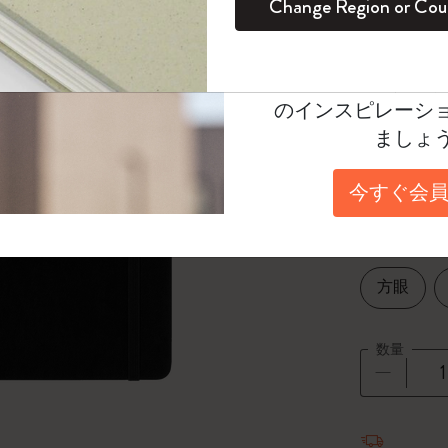
¥ 4,620
Change Region or Cou
セット
デイリープランナー
カラーパターン ノートブック
健康を愛する方への贈り物です
ログイン
適用外
Moleskineアカウ
Select a color
パッションジャーナル
マンスリープランナー
サクラコレクション
趣味を愛する方へのギフト
オファーや会員特
選
*
選択し
のインスピレーシ
スチューデントカイエジャーナル
プランナー
馬年コレクション
卒業祝い
ましょ
Select a size
アートコレクション
限定版ダイアリー
ミニノートブックチャーム
ノートブック
Pocket 9x
今すぐ会員
プロコレクション
プロコレクション
BLACKPINK × モレスキン コレクショ
ン
Select a layout
ライフプランナー・コレクション
ISSEY MIYAKE | モレスキン のコレク
方眼
アカデミック・プランナー
ション
ナサにインスパイアされたコレクショ
数量
ン
Impressions of Impressionism コレクショ
数量が1
ン