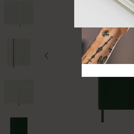
芸術と文化
モレスキン Foundation
アカウントを作成する
サブカテゴリ
バッグ
サブカテゴリ
ギフト
サブカテゴリ
ピン
サブカテゴリ
パッチ
サブカテゴリ