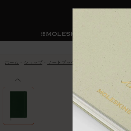
ショ
モレス
ップ
マート
サブカテゴリ
サブカ
今すぐメンバー登録
新商品
すべて見る
カスタムダイアリー
モレスキンメンバーシップ
ホーム
ショップ
ノートブック
The Original Notebook
ノートブック
スマートライティング・シス
カスタムノートブック
我々の歴史
ウェルカムオファー: 次回のご購入時に
サブカテゴリ
サブカテゴリ
テム
通常特典: パーソナライズの2冊ご購入
ダイアリー
パッチ
モレスキンのマニフェスト
バースデー特典: 1回限りの割引（1ヶ
サブカテゴリ
モレスキンスマートスマート
先行プレビュー: 新作コレクションへ
モレスキンスマート
とは
和紙テープ
ペンと紙の力
伝説的なお得情報: 会員限定の特別サ
サブカテゴリ
セールへの早期アクセス: お得な情
ライティングツール
アプリ・サービス
ミニノートブックチャーム
持続可能な創造性
モレスキン限定イベント: 優先アクセ
サブカテゴリ
サブカテゴリ
返品期間の延長: 1ヶ月間
限定版ノートブック
別注＆コーポレートギフト
Detour
サブカテゴリ