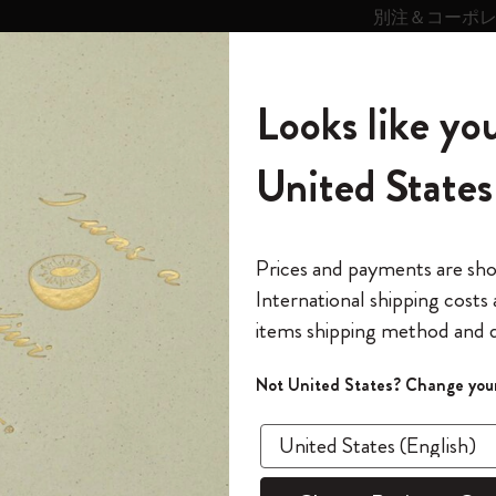
別注＆コーポ
キンス
パーソナライズサ
ストー
モレスキン
Looks like you
ービス
リー
の世界
テゴリ
サブカテゴリ
サブカテゴリ
United States
6,500円以上のご購入で送料無料
モレスキンの世界
ノートブック
ダイアリー
すべて見る
モレスキンスマート
Reframe サングラス
キム・ジョンギコレクション
すべて見る
アートを愛する方への贈り物
カントリー・テーマ・ピンズ・コレク
プライドをいつも胸に
スマートライティング・システム
Notes
ション
クラシック ノートブック
The Original Notebook
パーソナル・ダイアリー
スマートライティング・システム
Blackwing x モレスキン
ムーミン コレクション
Impressions of Impressionism コレクショ
バックパック
プロフェッショナルへの贈り物
Mardi Mercredi × モレスキン
スマートノートブック
モレスキン Journal
10% オフと送料無料
*
メールアドレス
Prices and payments are sh
ン
で1冊無料
International shipping costs
ミニノートブックチャーム
12カ月ダイアリー
モレスキンスマートスマートとは
Kaweco x モレスキン
キム・ジョンギコレクション
限定版バックパック
ミニマリストへの贈り物
スマートダイアリー
モレスキン Planner
月有効）
モレスキンの世
カサ・バトリョ 限定版コレクション
items shipping method and d
の先行アクセス
*
パスワード
カイエ ＆ ジャーナル
15ヶ月プランナー
アプリ・サービス
ペン & ペンシル
「Alice's Adventures in Wonderland」コレ
Shopper paper – made Collection
マキシマリストへの贈り物
プライズ
ベストセ
クション
ゴッホ美術館
報をいち早くチェック
Not United States? Change your
今すぐ会員登録
カスタムノートブック
18ヶ月プランナー
アクセサリー＆リフィル
デバイスバッグ & バックパック
ファッションを愛する方への贈り物
ス
パスワードを忘れた方はこち
クラ
「
WELCOME10
」を
『ロード・オブ・ザ・リング』コレク
このデバイスで情
限定版
ウィークリープランナー
ション
Legendary
旅人への贈り物
回注文が10%オフ
ソフトカ
ます。セール・ア