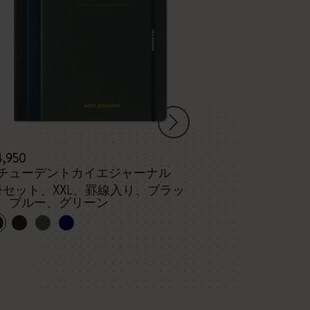
4,950
¥ 3,190
チューデントカイエジャーナル
ヴォラン ジャ
冊セット、XXL、罫線入り、ブラッ
、ブルー、グリーン