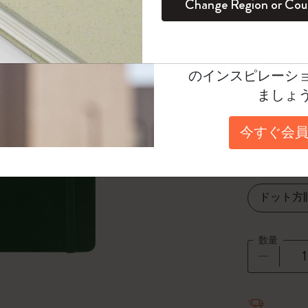
¥ 3,960
Change Region or Cou
セット
デイリープランナー
カラーパターン ノートブック
健康を愛する方への贈り物です
ログイン
適用外
Moleskineアカウ
Select a color
パッションジャーナル
マンスリープランナー
サクラコレクション
趣味を愛する方へのギフト
オファーや会員特
*
選択し
のインスピレーシ
スチューデントカイエジャーナル
プランナー
馬年コレクション
卒業祝い
ましょ
Select a size
アートコレクション
限定版ダイアリー
ミニノートブックチャーム
ノートブック
Large 13x2
今すぐ会員
プロコレクション
プロコレクション
BLACKPINK × モレスキン コレクショ
ン
Select a layout
ライフプランナー・コレクション
ISSEY MIYAKE | モレスキン のコレク
ドット方
アカデミック・プランナー
ション
ナサにインスパイアされたコレクショ
数量
ン
Impressions of Impressionism コレクショ
数量が1
ン