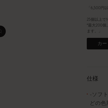
「6,500
ピーナッツ限定コレクション
25個以上で
プレシャス & エシカル コレクション
*最大20
ます。」
zoom.cta
City Guide Notebooks LUXE x モレスキ
ン
カー
カサ・バトリョ 限定版コレクション
アイ アム ザ シティ コレクション
星の王子さま
仕様
Mardi Mercredi × モレスキン
-ソフ
ハリー・ポッターの呪文コレクション
どの色