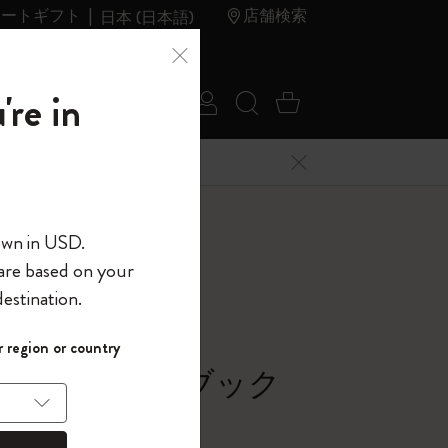
レートギフト
店舗検索
日本 (日本語)
夏のセ
アウトレ
're in
ログイン
検索 (キーワードな
カート 0 アイ
ール
ット
メニューを閉じる
へようこそ
own in USD.
 are based on your
界へようこそ
estination.
パスワードを表示
ラー
 region or country
して、コード
ら
シック ノートブック
入力すると、初
報を保存する
(任意)
＋送料無料になり
バー, マートルグリーン
ウトレット品は