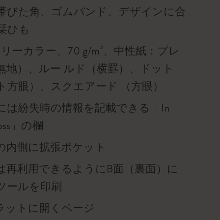
帯びた角、ゴムバンド、デザインに合
栞ひも
リーカラー、70 g/m²、中性紙：プレ
無地）、ルー ルド（横罫）、ドット
ト方眼）、スクエアード （方眼）
には紛失時の情報を記載できる「In
f loss」の欄
の内側に拡張ポケット
は再利用できるようにB面（裏面）に
ツールを印刷
°フラットに開くページ