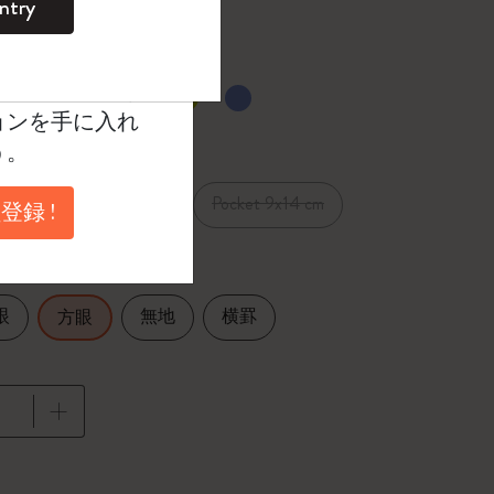
ntry
。
ントを作成して限定
典、さらに多く
選択済
たカラー
ョンを手に入れ
う。
XL 19x25 cm
Pocket 9x14 cm
1 cm
登録 !
眼
無地
横罫
方眼
に更新されました