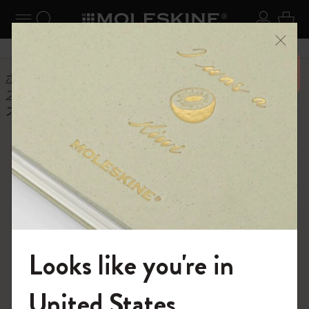
ニューを閉じる
ナビゲーションの切替
検索 (キーワードなど)
ログイ
カー
メニ
6,500円以上のご購入で送料無料
ホーム
ショップ
モレスキンスマート
スマートライティング・システム
スマートダイアリー
スマートダイアリ
ー
紙の上で計画を立てて、スクリーンでまと
Looks like you're in
める
モレスキンの世界へようこそ
United States