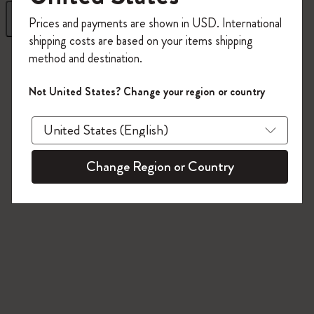
今すぐ会員登録して、コード
フィルター
並び替え
Prices and payments are shown in USD. International
「
WELCOME10
」を入力すると、初回注
shipping costs are based on your items shipping
文が10%オフ＋送料無料になります。セ
2 プロダクツ
method and destination.
ール・アウトレット品は適用外。
Moleskineアカウントを作成して限定オフ
Not United States? Change your region or country
ァーや会員特典、さらに多くのインスピ
レーションを手に入れましょう。
今すぐ会員登録 !
Change Region or Country