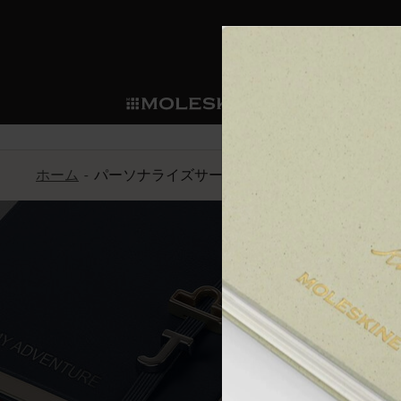
ショ
モレス
ップ
マート
サブカテゴリ
サブカ
今すぐメンバー登録
新商品
すべて見る
カスタムダイアリー
モレスキンメンバーシップ
ホーム
パーソナライズサービス
ノートブック
スマートライティング・シス
カスタムノートブック
我々の歴史
ウェルカムオファー: 次回のご購入時に
サブカテゴリ
サブカテゴリ
テム
通常特典: パーソナライズの2冊ご購入
ダイアリー
パッチ
モレスキンのマニフェスト
バースデー特典: 1回限りの割引（1ヶ
サブカテゴリ
モレスキンスマートスマート
先行プレビュー: 新作コレクションへ
モレスキンスマート
とは
和紙テープ
ペンと紙の力
伝説的なお得情報: 会員限定の特別サ
サブカテゴリ
セールへの早期アクセス: お得な情
ライティングツール
アプリ・サービス
ミニノートブックチャーム
持続可能な創造性
モレスキン限定イベント: 優先アクセ
サブカテゴリ
サブカテゴリ
返品期間の延長: 1ヶ月間
限定版ノートブック
別注＆コーポレートギフト
Detour
サブカテゴリ