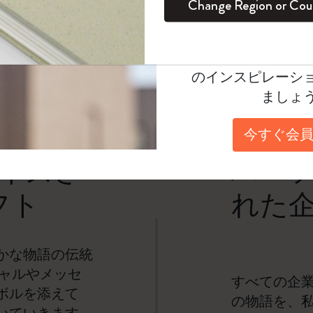
Change Region or Cou
セット
デイリープランナー
カラーパターン ノートブック
健康を愛する方への贈り物です
ログイン
適用外
Moleskineアカウ
パッションジャーナル
マンスリープランナー
サクラコレクション
趣味を愛する方へのギフト
オファーや会員特
のインスピレーシ
スチューデントカイエジャーナル
プランナー
馬年コレクション
卒業祝い
ましょ
アートコレクション
限定版ダイアリー
ミニノートブックチャーム
ノートブック
今すぐ会員
プロコレクション
プロコレクション
BLACKPINK × モレスキン コレクショ
イズさ
パー
ン
ライフプランナー・コレクション
フト
れた
ISSEY MIYAKE | モレスキン のコレク
アカデミック・プランナー
ション
ナサにインスパイアされたコレクショ
かな物語の伝統
ン
シャルやメッセ
すべての企業
ボルを添えて
Impressions of Impressionism コレクショ
の物語を、私
ン