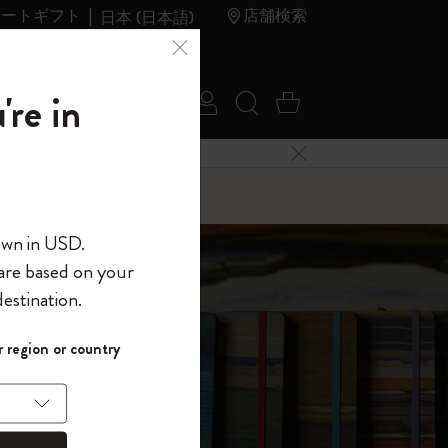
レートギフト
店舗検索
日本 (日本語)
夏のセ
アウトレ
're in
ログイン
検索 (キーワードな
カート 0 アイ
ール
ット
メニューを閉じる
へようこそ
own in USD.
 are based on your
界へようこそ
estination.
パスワードを表示
 region or country
して、コード
ら
入力すると、初
報を保存する
(任意)
＋送料無料になり
に
ウトレット品は