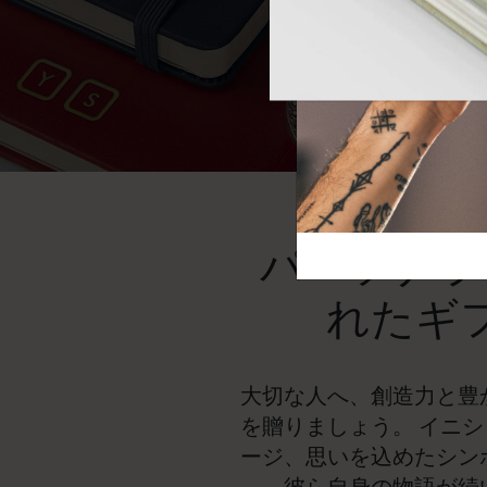
芸術と文化
モレスキン Foundation
アカウントを作成する
サブカテゴリ
バッグ
サブカテゴリ
ギフト
サブカテゴリ
ピン
サブカテゴリ
パッチ
サブカテゴリ
パーソナラ
れたギ
大切な人へ、創造力と豊
を贈りましょう。 イニ
ージ、思いを込めたシン