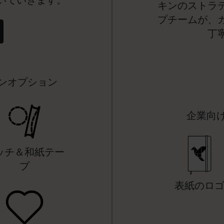
いていきます。
キンのストラ
プチームが、
ピーナッツ限定コレクション
丁
プレシャス & エシカル コレクション
City Guide Notebooks LUXE x モレスキ
ンオプション
ン
カサ・バトリョ 限定版コレクション
企業向
アイ アム ザ シティ コレクション
ッチ＆和紙テー
星の王子さま
プ
Mardi Mercredi × モレスキン
表紙のロ
ハリー・ポッターの呪文コレクション