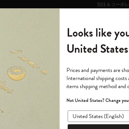
別注＆コーポ
キンス
パーソナライズサ
ストー
モレスキン
Looks like you
ービス
リー
の世界
テゴリ
サブカテゴリ
サブカテゴリ
United States
6,500円以上のご購入で送料無料
モレスキンの世界
ノートブック
ダイアリー
すべて見る
モレスキンスマート
Reframe サングラス
キム・ジョンギコレクション
すべて見る
アートを愛する方への贈り物
カントリー・テーマ・ピンズ・コレク
プライドをいつも胸に
スマートライティング・システム
Notes
ション
The Original Notebook
パーソナル・ダイアリー
スマートライティング・システム
Blackwing x モレスキン
ムーミン コレクション
Impressions of Impressionism コレクショ
バックパック
プロフェッショナルへの贈り物
Mardi Mercredi × モレスキン
スマートノートブック
モレスキン Journal
10% オフと送料無料
*
メールアドレス
Prices and payments are sh
ン
で1冊無料
International shipping costs
ミニノートブックチャーム
12カ月ダイアリー
モレスキンスマートスマートとは
Kaweco x モレスキン
キム・ジョンギコレクション
限定版バックパック
ミニマリストへの贈り物
スマートダイアリー
モレスキン Planner
月有効）
モレスキンの世
カサ・バトリョ 限定版コレクション
items shipping method and d
の先行アクセス
*
パスワード
カイエ ＆ ジャーナル
15ヶ月プランナー
アプリ・サービス
ペン & ペンシル
「Alice's Adventures in Wonderland」コレ
Shopper paper – made Collection
マキシマリストへの贈り物
プライズ
クション
ゴッホ美術館
報をいち早くチェック
Not United States? Change your
今すぐ会員登録
カスタムノートブック
18ヶ月プランナー
アクセサリー＆リフィル
デバイスバッグ & バックパック
ファッションを愛する方への贈り物
ストリーに参加しよう
ス
パスワードを忘れた方はこち
「
WELCOME10
」を
『ロード・オブ・ザ・リング』コレク
このデバイスで情
限定版
ウィークリープランナー
ション
Legendary
旅人への贈り物
回注文が10%オフ
カスタマイズされたモレスキンノートブックととも
ます。セール・ア