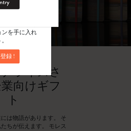
ntry
。
ントを作成して限定
典、さらに多く
ョンを手に入れ
う。
登録 !
ソナライズさ
企業向けギフ
ト
には物語があります。 そ
たちが伝えます。 モレス