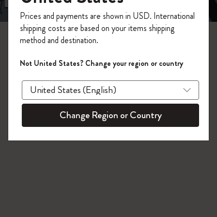
今すぐ会員登録して、コード
Prices and payments are shown in USD. International
「
WELCOME10
」を入力すると、初回注
3 プロダクツ
shipping costs are based on your items shipping
文が10%オフ＋送料無料になります。セ
method and destination.
ール・アウトレット品は適用外。
Moleskineアカウントを作成して限定オフ
Not United States? Change your region or country
ァーや会員特典、さらに多くのインスピ
レーションを手に入れましょう。
今すぐ会員登録 !
Change Region or Country