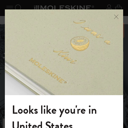
ニューを閉じる
ナビゲーションの切替
検索 (キーワードなど)
ログイ
カー
メニ
6,500円以上のご購入で送料無料
ホーム
ショップ
限定版ノートブック
キム・ジョンギコレクション
キム・ジョンギコ
レクション
ページと向き合おう。生命のあらゆる複雑なデ
ィテールを学び、観察し、そして再現するの
だ。
Looks like you're in
モレスキンの世界へようこそ
United States
フィルター
並び替え