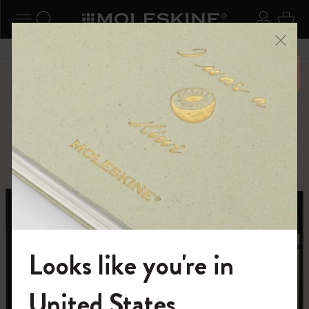
ニューを閉じる
ナビゲーションの切替
検索 (キーワードなど)
ログイ
カー
メニ
6,500円以上のご購入で送料無料
ショップ
限定版ノートブック
キム・ジョンギコレクション
Looks like you're in
モレスキンの世界へようこそ
United States