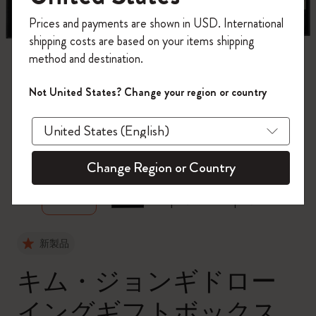
今すぐ会員登録して、コード
Prices and payments are shown in USD. International
「
WELCOME10
」を入力すると、初回注
shipping costs are based on your items shipping
文が10%オフ＋送料無料になります。セ
method and destination.
ール・アウトレット品は適用外。
Moleskineアカウントを作成して限定オフ
Not United States? Change your region or country
ァーや会員特典、さらに多くのインスピ
レーションを手に入れましょう。
zoom.cta
今すぐ会員登録 !
Change Region or Country
新製品
キム・ジョンギドロー
イングギフトボックス