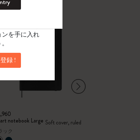
ntry
。
ントを作成して限定
典、さらに多く
ョンを手に入れ
う。
登録 !
右矢印
3,960
¥ 3,190
art notebook Large
Smart notebook
Soft cover, ruled
ラック
ブラック