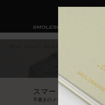
ショ
モレス
ップ
マート
サブカテゴリ
サブカ
今すぐメンバー登録
新商品
すべて見る
カスタムダイアリー
モレスキンメンバーシップ
ホーム
ショップ
モレスキンスマート
スマートライ
ノートブック
スマートライティング・シス
カスタムノートブック
我々の歴史
ウェルカムオファー: 次回のご購入時に
スマ
サブカテゴリ
サブカテゴリ
テム
通常特典: パーソナライズの2冊ご購入
ダイアリー
パッチ
モレスキンのマニフェスト
バースデー特典: 1回限りの割引（1ヶ
サブカテゴリ
モレスキンスマートスマート
先行プレビュー: 新作コレクションへ
モレスキンスマート
とは
和紙テープ
ペンと紙の力
伝説的なお得情報: 会員限定の特別サ
サブカテゴリ
セールへの早期アクセス: お得な情
ライティングツール
アプリ・サービス
ミニノートブックチャーム
持続可能な創造性
モレスキン限定イベント: 優先アクセ
サブカテゴリ
サブカテゴリ
スマートノートブッ
返品期間の延長: 1ヶ月間
限定版ノートブック
別注＆コーポレートギフト
Detour
手書きのメモを瞬時にスクリーン
サブカテゴリ