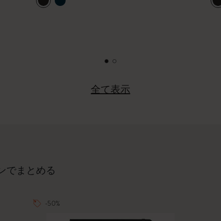
ピーナッツ限定コレクション
プレシャス & エシカル コレクション
City Guide Notebooks LUXE x モレスキ
ン
全て表示
カサ・バトリョ 限定版コレクション
アイ アム ザ シティ コレクション
星の王子さま
ンでまとめる
Mardi Mercredi × モレスキン
ハリー・ポッターの呪文コレクション
-50%