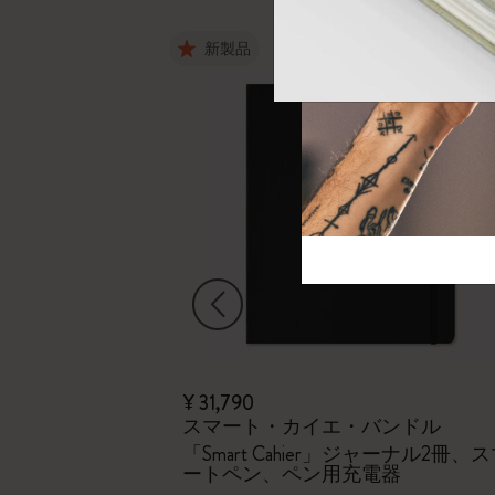
芸術と文化
モレスキン Foundation
アカウントを作成する
サブカテゴリ
新製品
バッグ
サブカテゴリ
ギフト
サブカテゴリ
ピン
サブカテゴリ
パッチ
サブカテゴリ
左矢印
¥ 31,790
スマート・カイエ・バンドル
rd cover, ruled
「Smart Cahier」ジャーナル2冊、
ートペン、ペン用充電器