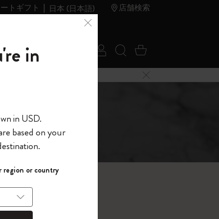
レートギフト
店舗検索
日本 (日本語)
夏のセ
アウトレ
're in
ログイン
検索 (キーワードな
カート 0 アイ
ール
ット
メニューを閉じる
へようこそ
ステム
own in USD.
 are based on your
界へようこそ
estination.
パスワードを表示
 region or country
して、コード
ら
入力すると、初
報を保存する
(任意)
＋送料無料になり
ウトレット品は