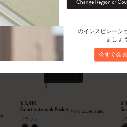
Change Region or Cou
セット
デイリープランナー
カラーパターン ノートブック
健康を愛する方への贈り物です
ログイン
適用外
Moleskineアカウ
パッションジャーナル
マンスリープランナー
サクラコレクション
趣味を愛する方へのギフト
オファーや会員特
のインスピレーシ
スチューデントカイエジャーナル
プランナー
馬年コレクション
卒業祝い
ましょ
アートコレクション
限定版ダイアリー
ミニノートブックチャーム
ノートブック
今すぐ会員
プロコレクション
プロコレクション
BLACKPINK × モレスキン コレクショ
ン
ライフプランナー・コレクション
ISSEY MIYAKE | モレスキン のコレク
アカデミック・プランナー
ション
ナサにインスパイアされたコレクショ
¥ 3,410
¥ 
ン
Smart notebook Pocket
Sm
Hard cover, ruled
スマ
ブラック
ブ
Impressions of Impressionism コレクショ
ン