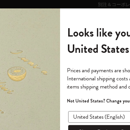
別注＆コーポ
キンス
パーソナライズサ
ストー
モレスキン
Looks like you
ービス
リー
の世界
テゴリ
サブカテゴリ
サブカテゴリ
United States
6,500円以上のご購入で送料無料
モレスキンの世界
ノートブック
ダイアリー
すべて見る
モレスキンスマート
Reframe サングラス
キム・ジョンギコレクション
すべて見る
アートを愛する方への贈り物
カントリー・テーマ・ピンズ・コレク
プライドをいつも胸に
スマートライティング・システム
Notes
ティング・システム
ション
The Original Notebook
パーソナル・ダイアリー
スマートライティング・システム
Blackwing x モレスキン
ムーミン コレクション
Impressions of Impressionism コレクショ
バックパック
プロフェッショナルへの贈り物
Mardi Mercredi × モレスキン
スマートノートブック
モレスキン Journal
10% オフと送料無料
ートライティング・シ
*
メールアドレス
Prices and payments are sh
ン
で1冊無料
International shipping costs
ミニノートブックチャーム
12カ月ダイアリー
モレスキンスマートスマートとは
Kaweco x モレスキン
キム・ジョンギコレクション
限定版バックパック
ミニマリストへの贈り物
スマートダイアリー
モレスキン Planner
月有効）
アナログとデジタルの融合
モレスキンの世
カサ・バトリョ 限定版コレクション
items shipping method and d
の先行アクセス
*
パスワード
カイエ ＆ ジャーナル
15ヶ月プランナー
アプリ・サービス
ペン & ペンシル
「Alice's Adventures in Wonderland」コレ
Shopper paper – made Collection
マキシマリストへの贈り物
プライズ
クション
ゴッホ美術館
報をいち早くチェック
Not United States? Change your
今すぐ会員登録
カスタムノートブック
18ヶ月プランナー
アクセサリー＆リフィル
デバイスバッグ & バックパック
ファッションを愛する方への贈り物
ス
パスワードを忘れた方はこち
ク
「
WELCOME10
」を
『ロード・オブ・ザ・リング』コレク
このデバイスで情
限定版
ウィークリープランナー
ション
Legendary
旅人への贈り物
回注文が10%オフ
に表示
ます。セール・ア