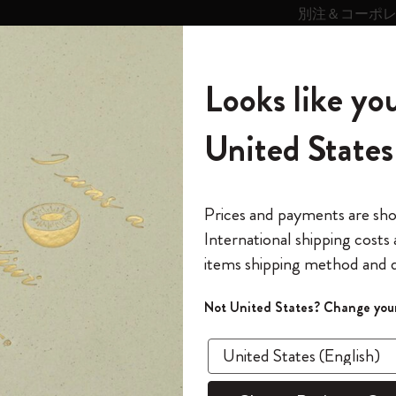
別注＆コーポ
キンス
パーソナライズサ
ストー
モレスキン
Looks like you
ービス
リー
の世界
テゴリ
サブカテゴリ
サブカテゴリ
United States
6,500円以上のご購入で送料無料
モレスキンの世界
ノートブック
ダイアリー
すべて見る
モレスキンスマート
Reframe サングラス
キム・ジョンギコレクション
すべて見る
アートを愛する方への贈り物
カントリー・テーマ・ピンズ・コレク
プライドをいつも胸に
スマートライティング・システム
Notes
ベルバックパックコレクション
ション
The Original Notebook
パーソナル・ダイアリー
スマートライティング・システム
Blackwing x モレスキン
ムーミン コレクション
Impressions of Impressionism コレクショ
バックパック
プロフェッショナルへの贈り物
Mardi Mercredi × モレスキン
スマートノートブック
モレスキン Journal
10% オフと送料無料
ラベルバックパックコ
*
メールアドレス
Prices and payments are sh
ン
で1冊無料
International shipping costs
ミニノートブックチャーム
12カ月ダイアリー
モレスキンスマートスマートとは
Kaweco x モレスキン
キム・ジョンギコレクション
限定版バックパック
ミニマリストへの贈り物
スマートダイアリー
モレスキン Planner
月有効）
型破りな旅行、朝の通勤から夜の外出まで、あら
モレスキンの世
カサ・バトリョ 限定版コレクション
items shipping method and d
の先行アクセス
*
パスワード
カイエ ＆ ジャーナル
15ヶ月プランナー
アプリ・サービス
ペン & ペンシル
「Alice's Adventures in Wonderland」コレ
Shopper paper – made Collection
マキシマリストへの贈り物
プライズ
クション
ゴッホ美術館
報をいち早くチェック
Not United States? Change your
今すぐ会員登録
カスタムノートブック
18ヶ月プランナー
アクセサリー＆リフィル
デバイスバッグ & バックパック
ファッションを愛する方への贈り物
ス
パスワードを忘れた方はこち
「
WELCOME10
」を
『ロード・オブ・ザ・リング』コレク
このデバイスで情
限定版
ウィークリープランナー
ション
Legendary
旅人への贈り物
回注文が10%オフ
ます。セール・ア