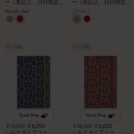
ー（未記入、日付指定
ー（未記入、日付指定
なし）、封筒、Kaweco
なし）、封筒、Kaweco
Metallic Red
ゴールド
万年筆、メタリックレ
万年筆、ゴールド
ッド
-50%
-50%
Quick Shop
Quick Shop
¥ 12,100
¥ 6,050
¥ 12,100
¥ 6,050
シルクダイアリー
シルクダイアリー