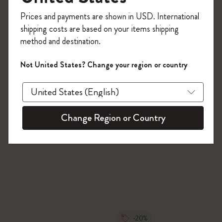
今すぐ会員登録して、コード
Prices and payments are shown in USD. International
「
WELCOME10
」を入力すると、初回注
shipping costs are based on your items shipping
文が10%オフ＋送料無料になります。セ
method and destination.
ール・アウトレット品は適用外。
Moleskineアカウントを作成して限定オフ
Not United States? Change your region or country
ァーや会員特典、さらに多くのインスピ
レーションを手に入れましょう。
今すぐ会員登録 !
Change Region or Country
-20%