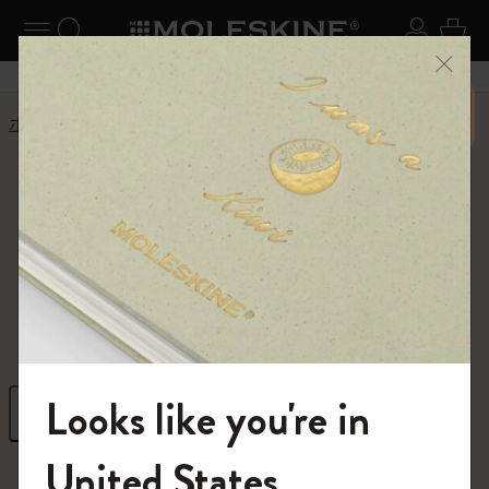
ニューを閉じる
ナビゲーションの切替
検索 (キーワードなど)
ログイ
カー
メニ
6,500円以上のご購入で送料無料
ホーム
ショップ
ダイアリー
プランナー
Undated Planners
日付を自分で記入し、自由に計画を立てる
事を享受しましょう。
Looks like you're in
フィルター
並び替え
モレスキンの世界へようこそ
United States
11 プロダクツ