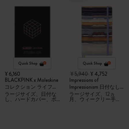
Quick Shop
Quick Shop
¥ 6,160
¥ 5,940
¥ 4,752
BLACKPINK x Moleskine
Impressions of
コレクション ライフダ
Impressionism 日付なし
イアリー
ダイアリー/手帳
ラージサイズ、日付な
ラージサイズ、12ヵ
し、ハードカバー、ボ
月、ウィークリー手
ックス付き
帳、ファブリック製ハ
ードカバー