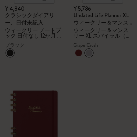
¥ 4,840
¥ 5,786
クラシックダイアリ
Undated Life Planner XL
ー、日付未記入
ウィークリー＆マンス
リー XL スパイラル（グ
ウィークリー ノートブ
ウィークリー＆マンス
ック 日付なし 12か月 ラ
リー XL スパイラル（グ
レープクラッシュ）
ージ ハードカバー（ブ
レープクラッシュ）
ブラック
Grape Crush
ラック）