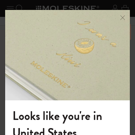
ニューを閉じる
ナビゲーションの切替
検索 (キーワードなど)
ログイ
カー
メニ
6,500円以上のご購入で送料無料
ショップ
Paper products
Looks like you're in
モレスキンの世界へようこそ
United States