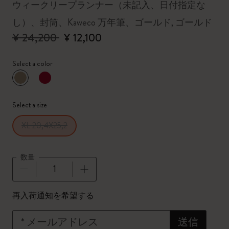
ウィークリープランナー（未記入、日付指定な
し）、封筒、Kaweco 万年筆、ゴールド, ゴールド
¥ 24,200
¥ 12,100
Select a color
選択済
*
選択したカラー
Select a size
XL 20,4X25,2
数量
数量が1に更新されました
再入荷通知を希望する
*
メールアドレス
送信