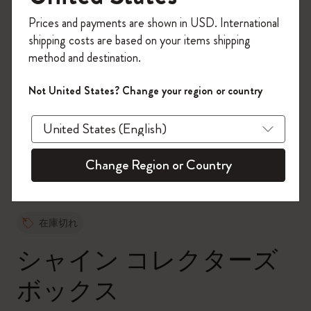
今すぐ会員登録して、コード
Prices and payments are shown in USD. International
「
WELCOME10
」を入力すると、初回注
shipping costs are based on your items shipping
文が10%オフ＋送料無料になります。セ
method and destination.
ール・アウトレット品は適用外。
Moleskineアカウントを作成して限定オフ
Not United States? Change your region or country
ァーや会員特典、さらに多くのインスピ
zoom.cta
レーションを手に入れましょう。
今すぐ会員登録 !
Change Region or Country
在庫切れ
シャイン コレクターズ
ボックス