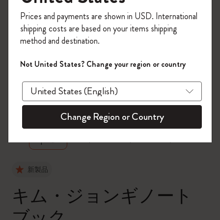
今すぐ会員登録して、コード
Prices and payments are shown in USD. International
「
WELCOME10
」を入力すると、初回注
shipping costs are based on your items shipping
文が10%オフ＋送料無料になります。セ
method and destination.
ール・アウトレット品は適用外。
Moleskineアカウントを作成して限定オフ
Not United States? Change your region or country
ァーや会員特典、さらに多くのインスピ
レーションを手に入れましょう。
zoom.cta
今すぐ会員登録 !
Change Region or Country
新製品
キム・ジョンギノート
ブック