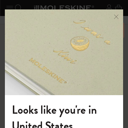
ニューを閉じる
ナビゲーションの切替
検索 (キーワードなど)
ログイ
カー
メニ
6,500円以上のご購入で送料無料
ショップ
限定版ノートブック
キム・ジョンギコレクション
Looks like you're in
モレスキンの世界へようこそ
United States