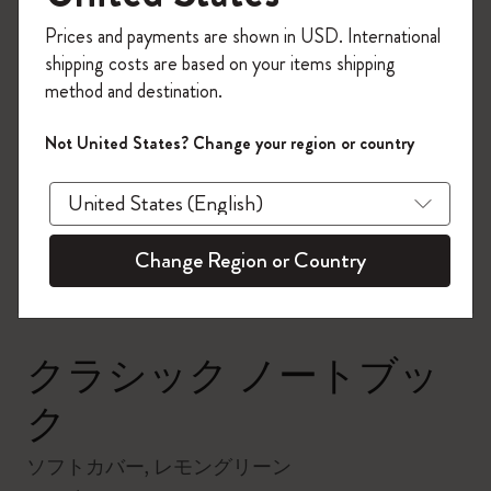
今すぐ会員登録して、コード
Prices and payments are shown in USD. International
「
WELCOME10
」を入力すると、初回注
shipping costs are based on your items shipping
文が10%オフ＋送料無料になります。セ
method and destination.
ール・アウトレット品は適用外。
Moleskineアカウントを作成して限定オフ
Not United States? Change your region or country
ァーや会員特典、さらに多くのインスピ
zoom.cta
レーションを手に入れましょう。
今すぐ会員登録 !
Change Region or Country
クラシック ノートブッ
ク
ソフトカバー, レモングリーン