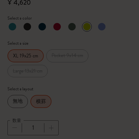
¥ 4,620
Select a color
選択済
*
選択したカラー
Select a size
Pocket 9x14 cm
XL 19x25 cm
Large 13x21 cm
Select a layout
無地
横罫
数量