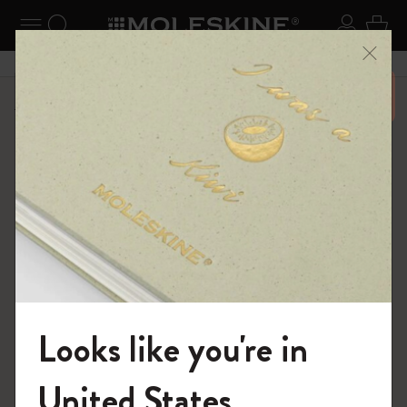
ニューを閉じる
ナビゲーションの切替
検索 (キーワードなど)
ログイ
カー
メニ
6,500円以上のご購入で送料無料
ショップ
ノートブック
The Original Notebook
Looks like you're in
モレスキンの世界へようこそ
United States