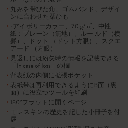
丸みを帯びた角、ゴムバンド、デザイ
ンに合わせた栞ひも
-アイボリーカラー、70 g/m²、中性
紙：プレーン（無地）、ルー ルド（横
罫）、ドット （ドット方眼）、スクエ
アード （方眼）
見返しには紛失時の情報を記載できる
「In case of loss」の欄
背表紙の内側に拡張ポケット
表紙帯は再利用できるようにB面（裏
面）に役立つツールを印刷
180°フラットに開くページ
モレスキンの歴史を記した小冊子を付
属