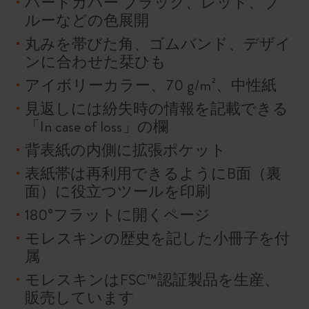
ハードカバー ブラック、レッド、ブ
ルーなどの色展開
丸みを帯びた角、ゴムバンド、デザイ
ンに合わせた栞ひも
アイボリーカラー、70 g/m²、中性紙
見返しには紛失時の情報を記載できる
「In case of loss」の欄
背表紙の内側に拡張ポケット
表紙帯は再利用できるようにB面（裏
面）に役立つツールを印刷
180°フラットに開くページ
モレスキンの歴史を記した小冊子を付
属
モレスキンはFSC™認証製品を生産、
販売しています