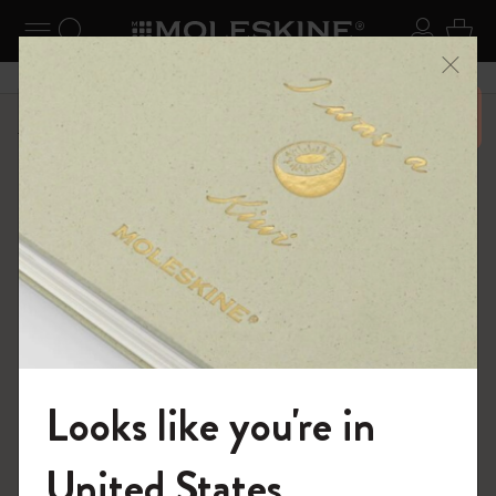
ニューを閉じる
ナビゲーションの切替
検索 (キーワードなど)
ログイ
カー
メニ
6,500円以上のご購入で送料無料
ショップ
ノートブック
The Original Notebook
Looks like you're in
モレスキンの世界へようこそ
United States