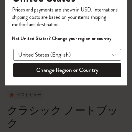
今すぐ会員登録して、コード
Prices and payments are shown in USD. International
「
WELCOME10
」を入力すると、初回注
shipping costs are based on your items shipping
文が10%オフ＋送料無料になります。セ
method and destination.
ール・アウトレット品は適用外。
Moleskineアカウントを作成して限定オフ
Not United States? Change your region or country
ァーや会員特典、さらに多くのインスピ
zoom.cta
レーションを手に入れましょう。
今すぐ会員登録 !
Change Region or Country
ベストセラー
クラシック ノートブッ
ク