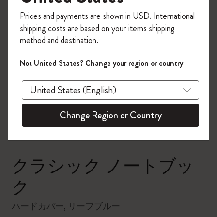
今すぐ会員登録して、コード
Prices and payments are shown in USD. International
「
WELCOME10
」を入力すると、初回注
shipping costs are based on your items shipping
文が10%オフ＋送料無料になります。セ
method and destination.
ール・アウトレット品は適用外。
Moleskineアカウントを作成して限定オフ
Not United States? Change your region or country
ァーや会員特典、さらに多くのインスピ
zoom.cta
レーションを手に入れましょう。
今すぐ会員登録 !
Change Region or Country
クラシック ノートブッ
ク
ハードカバー, リーフブルー