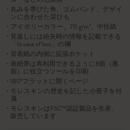
丸みを帯びた角、ゴムバンド、デザイ
ンに合わせた栞ひも
アイボリーカラー、70 g/m²、中性紙
見返しには紛失時の情報を記載できる
「In case of loss」の欄
背表紙の内側に拡張ポケット
表紙帯は再利用できるようにB面（裏
面）に役立つツールを印刷
180°フラットに開くページ
モレスキンの歴史を記した小冊子を付
属
モレスキンはFSC™認証製品を生産、
販売しています