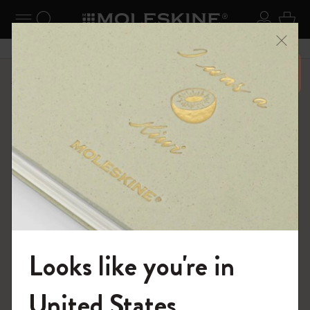
ニューを閉じる
ナビゲーションの切替
検索 (キーワードなど)
ログイ
カー
メニ
6,500円以上のご購入で送料無料
ショップ
ノートブック
The Original Notebook
Looks like you're in
モレスキンの世界へようこそ
United States