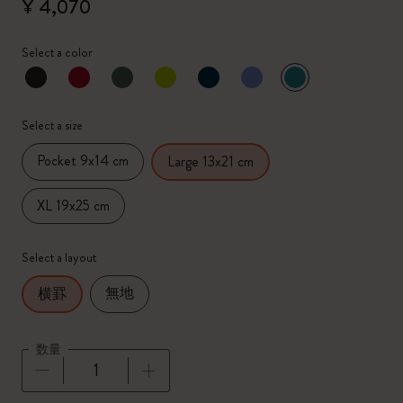
¥ 4,070
Select a color
選択済
*
選択したカラー
Select a size
Pocket 9x14 cm
Large 13x21 cm
XL 19x25 cm
Select a layout
無地
横罫
数量