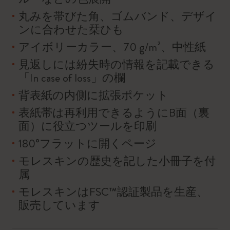
丸みを帯びた角、ゴムバンド、デザイ
ンに合わせた栞ひも
アイボリーカラー、70 g/m²、中性紙
見返しには紛失時の情報を記載できる
「In case of loss」の欄
背表紙の内側に拡張ポケット
表紙帯は再利用できるようにB面（裏
面）に役立つツールを印刷
180°フラットに開くページ
モレスキンの歴史を記した小冊子を付
属
モレスキンはFSC™認証製品を生産、
販売しています