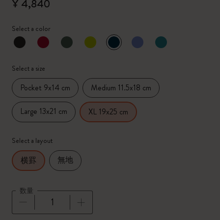
¥ 4,840
Select a color
選択済
*
選択したカラー
Select a size
Pocket 9x14 cm
Medium 11.5x18 cm
Large 13x21 cm
XL 19x25 cm
Select a layout
無地
横罫
数量