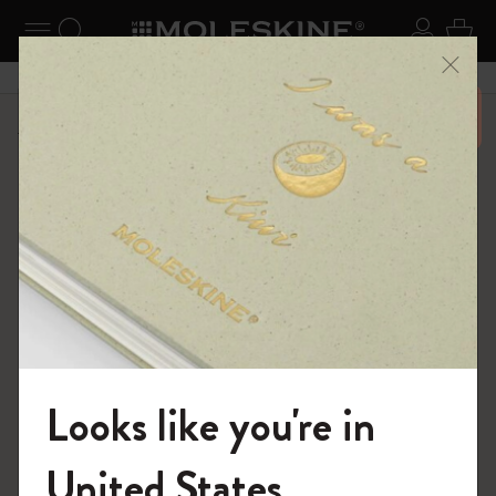
ニューを閉じる
ナビゲーションの切替
検索 (キーワードなど)
ログイ
カー
メニ
6,500円以上のご購入で送料無料
ショップ
ノートブック
The Original Notebook
Looks like you're in
モレスキンの世界へようこそ
United States