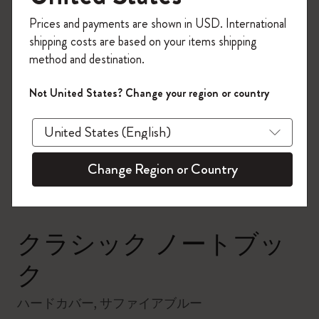
今すぐ会員登録して、コード
Prices and payments are shown in USD. International
「
WELCOME10
」を入力すると、初回注
shipping costs are based on your items shipping
文が10%オフ＋送料無料になります。セ
method and destination.
ール・アウトレット品は適用外。
Moleskineアカウントを作成して限定オフ
Not United States? Change your region or country
ァーや会員特典、さらに多くのインスピ
zoom.cta
レーションを手に入れましょう。
今すぐ会員登録 !
Change Region or Country
クラシック ノートブッ
ク
ハードカバー, サファイアブルー