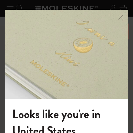
ニューを閉じる
ナビゲーションの切替
検索 (キーワードなど)
ログイ
カー
メニ
6,500円以上のご購入で送料無料
ショップ
ノートブック
The Original Notebook
Looks like you're in
モレスキンの世界へようこそ
United States