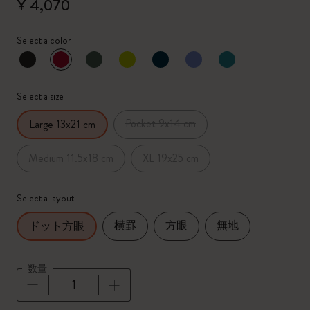
¥ 4,070
Select a color
選択済
*
選択したカラー
Select a size
Pocket 9x14 cm
Large 13x21 cm
Medium 11.5x18 cm
XL 19x25 cm
Select a layout
横罫
方眼
無地
ドット方眼
数量