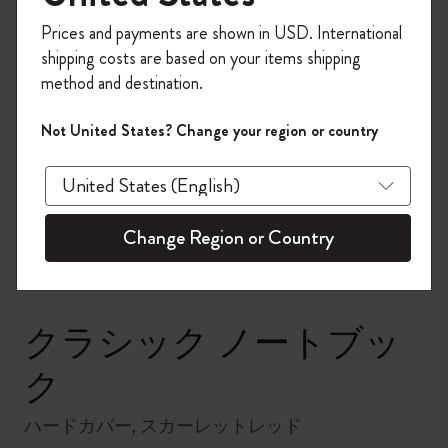
今すぐ会員登録して、コード
Prices and payments are shown in USD. International
「
WELCOME10
」を入力すると、初回注
shipping costs are based on your items shipping
文が10%オフ＋送料無料になります。セ
method and destination.
ール・アウトレット品は適用外。
Moleskineアカウントを作成して限定オフ
Not United States? Change your region or country
ァーや会員特典、さらに多くのインスピ
zoom.cta
レーションを手に入れましょう。
今すぐ会員登録 !
Change Region or Country
クラシック ノートブッ
ク
ハードカバー, スカーレットレッド