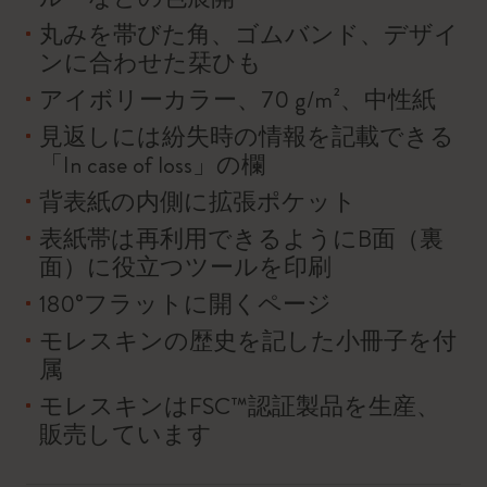
丸みを帯びた角、ゴムバンド、デザイ
ンに合わせた栞ひも
アイボリーカラー、70 g/m²、中性紙
見返しには紛失時の情報を記載できる
「In case of loss」の欄
背表紙の内側に拡張ポケット
表紙帯は再利用できるようにB面（裏
面）に役立つツールを印刷
180°フラットに開くページ
モレスキンの歴史を記した小冊子を付
属
モレスキンはFSC™認証製品を生産、
販売しています