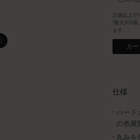
「6,500
ピーナッツ限定コレクション
25個以上で
*最大20
プレシャス & エシカル コレクション
ます。」
zoom.cta
City Guide Notebooks LUXE x モレスキ
カー
ン
カサ・バトリョ 限定版コレクション
アイ アム ザ シティ コレクション
仕様
星の王子さま
ハード
Mardi Mercredi × モレスキン
の色展
ハリー・ポッターの呪文コレクション
丸みを