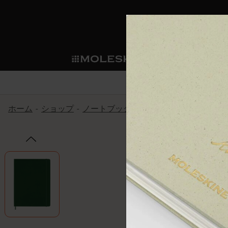
ショ
モレス
ップ
マート
サブカテゴリ
サブカ
今すぐメンバー登録
新商品
すべて見る
カスタムダイアリー
モレスキンメンバーシップ
ホーム
ショップ
ノートブック
The Original Notebook
ノートブック
スマートライティング・シス
カスタムノートブック
我々の歴史
ウェルカムオファー: 次回のご購入時に
サブカテゴリ
サブカテゴリ
テム
通常特典: パーソナライズの2冊ご購入
ダイアリー
パッチ
モレスキンのマニフェスト
バースデー特典: 1回限りの割引（1ヶ
サブカテゴリ
モレスキンスマートスマート
先行プレビュー: 新作コレクションへ
モレスキンスマート
とは
和紙テープ
ペンと紙の力
伝説的なお得情報: 会員限定の特別サ
サブカテゴリ
セールへの早期アクセス: お得な情
ライティングツール
アプリ・サービス
ミニノートブックチャーム
持続可能な創造性
モレスキン限定イベント: 優先アクセ
サブカテゴリ
サブカテゴリ
返品期間の延長: 1ヶ月間
限定版ノートブック
別注＆コーポレートギフト
Detour
サブカテゴリ