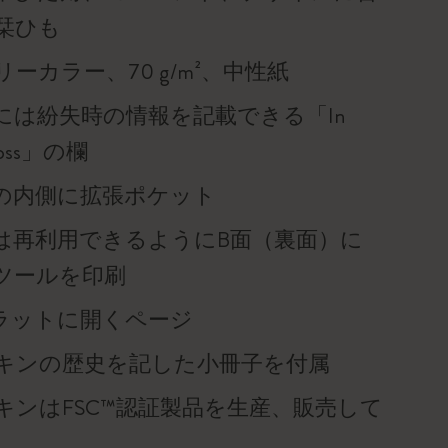
栞ひも
ーカラー、70 g/m²、中性紙
には紛失時の情報を記載できる「In
f loss」の欄
の内側に拡張ポケット
は再利用できるようにB面（裏面）に
ツールを印刷
°フラットに開くページ
キンの歴史を記した小冊子を付属
キンはFSC™認証製品を生産、販売して