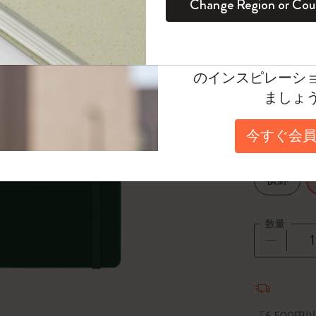
Change Region or Cou
セット
デイリープランナー
カラーパターン ノートブック
健康を愛する方への贈り物です
ログイン
適用外
Select a color
Moleskineアカウ
パッションジャーナル
マンスリープランナー
サクラコレクション
趣味を愛する方へのギフト
*
選択し
オファーや会員特
のインスピレーシ
スチューデントカイエジャーナル
プランナー
馬年コレクション
卒業祝い
Select a size
ましょ
XL 19x25 
アートコレクション
限定版ダイアリー
ミニノートブックチャーム
ノートブック
今すぐ会員
プロコレクション
プロコレクション
BLACKPINK × モレスキン コレクショ
Select a layout
ン
ライフプランナー・コレクション
横罫
ISSEY MIYAKE | モレスキン のコレク
アカデミック・プランナー
ション
数量
ナサにインスパイアされたコレクショ
ン
数量が1
Impressions of Impressionism コレクショ
ン