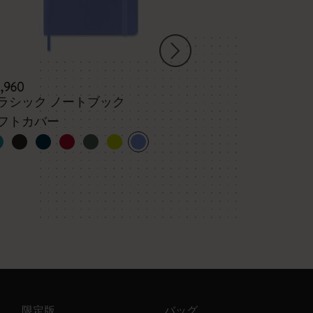
3,960
¥ 7,920
ラシック ノートブック
キム・ジョン
ックス
フトカバー
ラージ、無地
ング鉛筆5本
限定版
バッグ