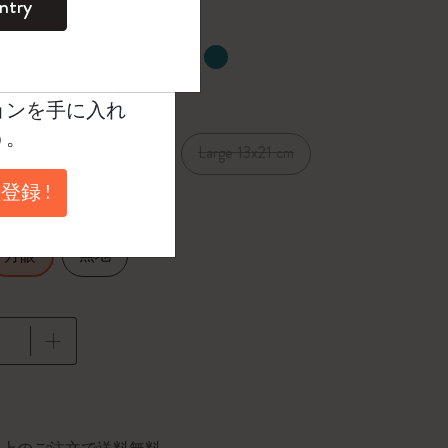
ntry
。
ントを作成して限定
選択済
たカラー
典、さらに多く
ョンを手に入れ
う。
Pocket 9x14 cm
Large 13x21 cm
cm
登録 !
無地
方眼
に更新されました