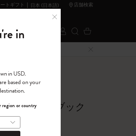
レートギフト
店舗検索
日本 (日本語)
夏のセ
アウトレ
're in
ログイン
検索 (キーワードな
カート 0 アイ
ール
ット
メニューを閉じる
へようこそ
own in USD.
 are based on your
界へようこそ
estination.
パスワードを表示
シック ノートブック
 region or country
して、コード
ら
バー, マートルグリーン
入力すると、初
報を保存する
(任意)
＋送料無料になり
ウトレット品は