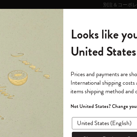
別注＆コーポ
キンス
パーソナライズサ
ストー
モレスキン
Looks like you
ービス
リー
の世界
テゴリ
サブカテゴリ
サブカテゴリ
United States
6,500円以上のご購入で送料無料
モレスキンの世界
ノートブック
ダイアリー
すべて見る
モレスキンスマート
Reframe サングラス
キム・ジョンギコレクション
すべて見る
アートを愛する方への贈り物
カントリー・テーマ・ピンズ・コレク
プライドをいつも胸に
スマートライティング・システム
Notes
ション
クラシック ノートブック
The Original Notebook
パーソナル・ダイアリー
スマートライティング・システム
Blackwing x モレスキン
ムーミン コレクション
Impressions of Impressionism コレクショ
バックパック
プロフェッショナルへの贈り物
Mardi Mercredi × モレスキン
スマートノートブック
モレスキン Journal
10% オフと送料無料
*
メールアドレス
Prices and payments are sh
ン
で1冊無料
International shipping costs
ミニノートブックチャーム
12カ月ダイアリー
モレスキンスマートスマートとは
Kaweco x モレスキン
キム・ジョンギコレクション
限定版バックパック
ミニマリストへの贈り物
スマートダイアリー
モレスキン Planner
月有効）
モレスキンの世
カサ・バトリョ 限定版コレクション
items shipping method and d
の先行アクセス
*
パスワード
カイエ ＆ ジャーナル
15ヶ月プランナー
アプリ・サービス
ペン & ペンシル
「Alice's Adventures in Wonderland」コレ
Shopper paper – made Collection
マキシマリストへの贈り物
プライズ
クラ
クション
ゴッホ美術館
報をいち早くチェック
Not United States? Change your
今すぐ会員登録
カスタムノートブック
18ヶ月プランナー
アクセサリー＆リフィル
デバイスバッグ & バックパック
ファッションを愛する方への贈り物
ス
パスワードを忘れた方はこち
ハードカ
「
WELCOME10
」を
『ロード・オブ・ザ・リング』コレク
このデバイスで情
限定版
ウィークリープランナー
ション
Legendary
旅人への贈り物
回注文が10%オフ
¥ 4,840
ます。セール・ア