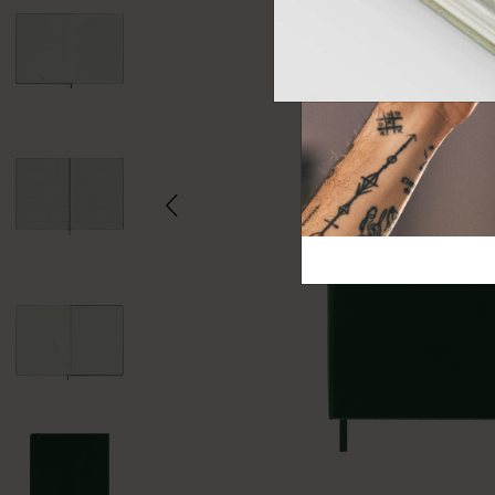
芸術と文化
モレスキン Foundation
アカウントを作成する
サブカテゴリ
バッグ
サブカテゴリ
ギフト
サブカテゴリ
ピン
サブカテゴリ
パッチ
サブカテゴリ