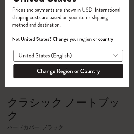
今すぐ会員登録して、コード
Prices and payments are shown in USD. International
「
WELCOME10
」を入力すると、初回注
shipping costs are based on your items shipping
文が10%オフ＋送料無料になります。セ
method and destination.
ール・アウトレット品は適用外。
Moleskineアカウントを作成して限定オフ
Not United States? Change your region or country
ァーや会員特典、さらに多くのインスピ
zoom.cta
レーションを手に入れましょう。
今すぐ会員登録 !
Change Region or Country
クラシック ノートブッ
ク
ハードカバー, ブラック