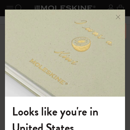
ニューを閉じる
ナビゲーションの切替
検索 (キーワードなど)
ログイ
カー
メニ
6,500円以上のご購入で送料無料
ショップ
ノートブック
The Original Notebook
Looks like you're in
モレスキンの世界へようこそ
United States