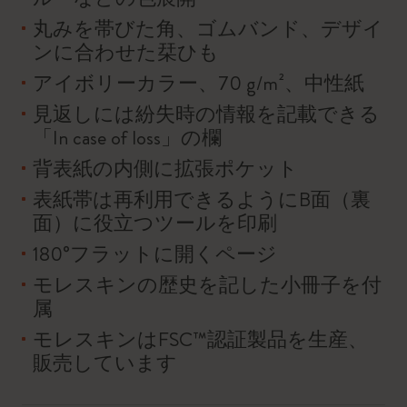
丸みを帯びた角、ゴムバンド、デザイ
ンに合わせた栞ひも
アイボリーカラー、70 g/m²、中性紙
見返しには紛失時の情報を記載できる
「In case of loss」の欄
背表紙の内側に拡張ポケット
表紙帯は再利用できるようにB面（裏
面）に役立つツールを印刷
180°フラットに開くページ
モレスキンの歴史を記した小冊子を付
属
モレスキンはFSC™認証製品を生産、
販売しています