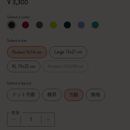
¥ 3,300
Select a color
選択済
*
選択したカラー
Select a size
Large 13x21 cm
Pocket 9x14 cm
XL 19x25 cm
Medium 11.5x18 cm
Select a layout
ドット方眼
横罫
無地
方眼
数量