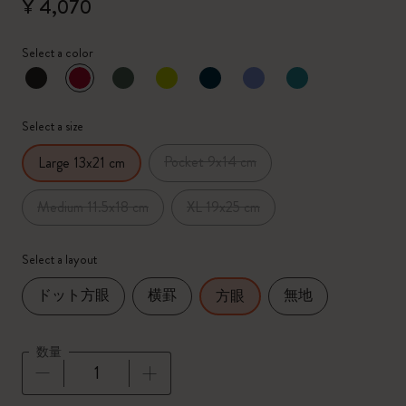
¥ 4,070
Select a color
選択済
*
選択したカラー
Select a size
Pocket 9x14 cm
Large 13x21 cm
Medium 11.5x18 cm
XL 19x25 cm
Select a layout
ドット方眼
横罫
無地
方眼
数量