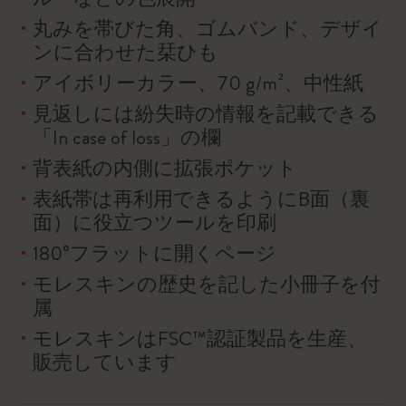
丸みを帯びた角、ゴムバンド、デザイ
ンに合わせた栞ひも
アイボリーカラー、70 g/m²、中性紙
見返しには紛失時の情報を記載できる
「In case of loss」の欄
背表紙の内側に拡張ポケット
表紙帯は再利用できるようにB面（裏
面）に役立つツールを印刷
180°フラットに開くページ
モレスキンの歴史を記した小冊子を付
属
モレスキンはFSC™認証製品を生産、
販売しています