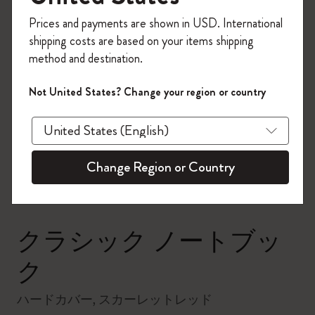
今すぐ会員登録して、コード
Prices and payments are shown in USD. International
「
WELCOME10
」を入力すると、初回注
shipping costs are based on your items shipping
文が10%オフ＋送料無料になります。セ
method and destination.
ール・アウトレット品は適用外。
Moleskineアカウントを作成して限定オフ
Not United States? Change your region or country
ァーや会員特典、さらに多くのインスピ
zoom.cta
レーションを手に入れましょう。
今すぐ会員登録 !
Change Region or Country
クラシック ノートブッ
ク
ハードカバー, スカーレットレッド