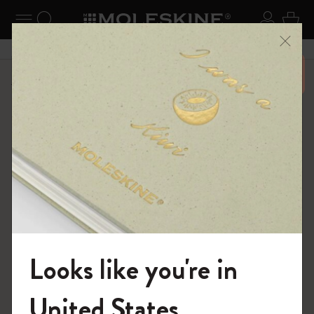
ニューを閉じる
ナビゲーションの切替
検索 (キーワードなど)
ログイ
カー
メニ
6,500円以上のご購入で送料無料
ショップ
ノートブック
The Original Notebook
Looks like you're in
モレスキンの世界へようこそ
United States