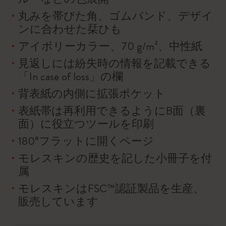
丸みを帯びた角、ゴムバンド、デザイ
ンに合わせた栞ひも
アイボリーカラー、70 g/m²、中性紙
見返しには紛失時の情報を記載できる
「In case of loss」の欄
背表紙の内側に拡張ポケット
表紙帯は再利用できるようにB面（裏
面）に役立つツールを印刷
180°フラットに開くページ
モレスキンの歴史を記した小冊子を付
属
モレスキンはFSC™認証製品を生産、
販売しています