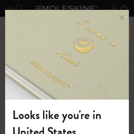
ニューを閉じる
ナビゲーションの切替
検索 (キーワードなど)
ログイ
カー
メニ
6,500円以上のご購入で送料無料
ショップ
ノートブック
The Original Notebook
Looks like you're in
モレスキンの世界へようこそ
United States