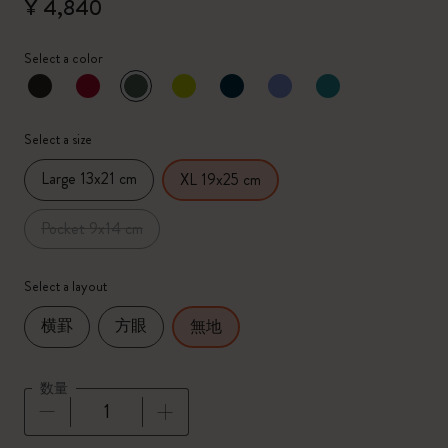
¥ 4,840
Select a color
選択済
*
選択したカラー
Select a size
Large 13x21 cm
XL 19x25 cm
Pocket 9x14 cm
Select a layout
横罫
方眼
無地
数量