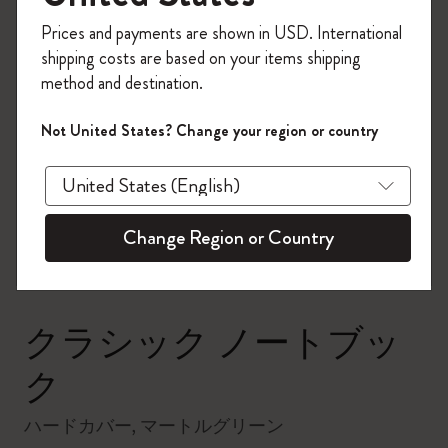
今すぐ会員登録して、コード
Prices and payments are shown in USD. International
「
WELCOME10
」を入力すると、初回注
shipping costs are based on your items shipping
文が10%オフ＋送料無料になります。セ
method and destination.
ール・アウトレット品は適用外。
Moleskineアカウントを作成して限定オフ
Not United States? Change your region or country
ァーや会員特典、さらに多くのインスピ
zoom.cta
レーションを手に入れましょう。
今すぐ会員登録 !
Change Region or Country
クラシック ノートブッ
ク
ハードカバー, マートルグリーン