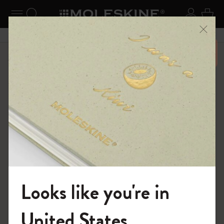
ニューを閉じる
ナビゲーションの切替
検索 (キーワードなど)
ログイ
カー
メニ
6,500円以上のご購入で送料無料
ショップ
ノートブック
The Original Notebook
Looks like you're in
モレスキンの世界へようこそ
United States