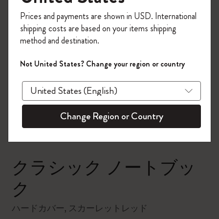
今すぐ会員登録して、コード
Prices and payments are shown in USD. International
「
WELCOME10
」を入力すると、初回注
shipping costs are based on your items shipping
文が10%オフ＋送料無料になります。セ
method and destination.
ール・アウトレット品は適用外。
Moleskineアカウントを作成して限定オフ
Not United States? Change your region or country
ァーや会員特典、さらに多くのインスピ
zoom.cta
レーションを手に入れましょう。
今すぐ会員登録 !
Change Region or Country
クラシック ノートブッ
ク
ハードカバー, スカーレットレッド