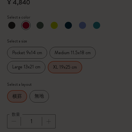
¥ 4,840
Select a color
選択済
*
選択したカラー
Select a size
Pocket 9x14 cm
Medium 11.5x18 cm
Large 13x21 cm
XL 19x25 cm
Select a layout
無地
横罫
数量