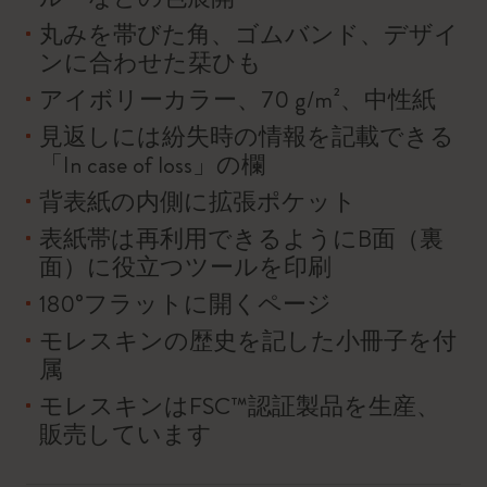
丸みを帯びた角、ゴムバンド、デザイ
ンに合わせた栞ひも
アイボリーカラー、70 g/m²、中性紙
見返しには紛失時の情報を記載できる
「In case of loss」の欄
背表紙の内側に拡張ポケット
表紙帯は再利用できるようにB面（裏
面）に役立つツールを印刷
180°フラットに開くページ
モレスキンの歴史を記した小冊子を付
属
モレスキンはFSC™認証製品を生産、
販売しています