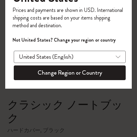
今すぐ会員登録して、コード
Prices and payments are shown in USD. International
「
WELCOME10
」を入力すると、初回注
shipping costs are based on your items shipping
文が10%オフ＋送料無料になります。セ
method and destination.
ール・アウトレット品は適用外。
Moleskineアカウントを作成して限定オフ
Not United States? Change your region or country
ァーや会員特典、さらに多くのインスピ
zoom.cta
レーションを手に入れましょう。
今すぐ会員登録 !
Change Region or Country
クラシック ノートブッ
ク
ハードカバー, ブラック