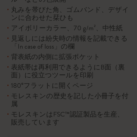
丸みを帯びた角、ゴムバンド、デザイ
ンに合わせた栞ひも
アイボリーカラー、70 g/m²、中性紙
見返しには紛失時の情報を記載できる
「In case of loss」の欄
背表紙の内側に拡張ポケット
表紙帯は再利用できるようにB面（裏
面）に役立つツールを印刷
180°フラットに開くページ
モレスキンの歴史を記した小冊子を付
属
モレスキンはFSC™認証製品を生産、
販売しています