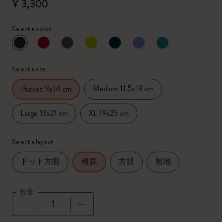
¥ 3,300
Select a color
選択済
*
選択したカラー
Select a size
Medium 11.5x18 cm
Pocket 9x14 cm
Large 13x21 cm
XL 19x25 cm
Select a layout
ドット方眼
方眼
無地
横罫
数量