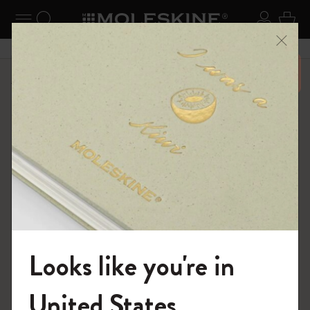
ニューを閉じる
ナビゲーションの切替
検索 (キーワードなど)
ログイ
カー
メニ
6,500円以上のご購入で送料無料
ショップ
ノートブック
The Original Notebook
Looks like you're in
モレスキンの世界へようこそ
United States