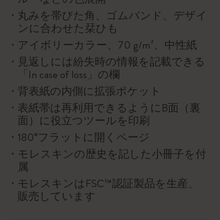
丸みを帯びた角、ゴムバンド、デザイ
ンに合わせた栞ひも
アイボリーカラー、70 g/m²、中性紙
見返しには紛失時の情報を記載できる
「In case of loss」の欄
背表紙の内側に拡張ポケット
表紙帯は再利用できるようにB面（裏
面）に役立つツールを印刷
180°フラットに開くページ
モレスキンの歴史を記した小冊子を付
属
モレスキンはFSC™認証製品を生産、
販売しています