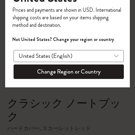
今すぐ会員登録して、コード
Prices and payments are shown in USD. International
「
WELCOME10
」を入力すると、初回注
shipping costs are based on your items shipping
文が10%オフ＋送料無料になります。セ
method and destination.
ール・アウトレット品は適用外。
Moleskineアカウントを作成して限定オフ
Not United States? Change your region or country
ァーや会員特典、さらに多くのインスピ
zoom.cta
レーションを手に入れましょう。
今すぐ会員登録 !
Change Region or Country
クラシック ノートブッ
ク
ハードカバー, スカーレットレッド