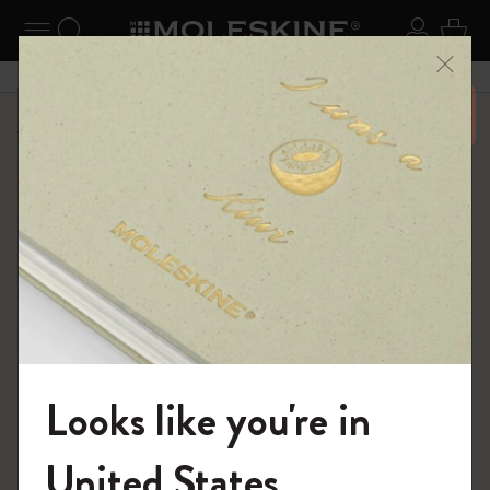
ニューを閉じる
ナビゲーションの切替
検索 (キーワードなど)
ログイ
カー
メニ
6,500円以上のご購入で送料無料
ショップ
ノートブック
The Original Notebook
Looks like you're in
モレスキンの世界へようこそ
United States