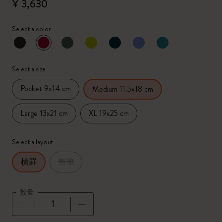
¥ 3,630
Select a color
選択済
*
選択したカラー
Select a size
Pocket 9x14 cm
Medium 11.5x18 cm
Large 13x21 cm
XL 19x25 cm
Select a layout
無地
横罫
数量