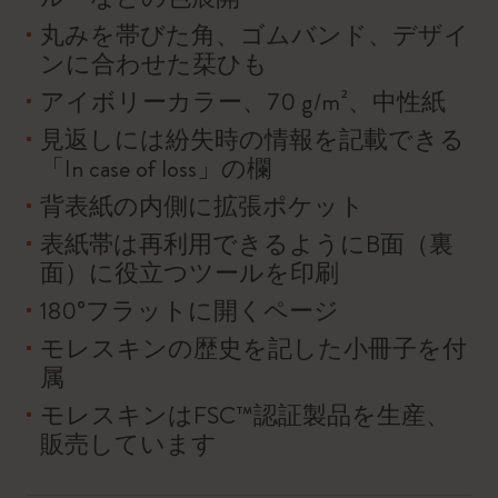
丸みを帯びた角、ゴムバンド、デザイ
ンに合わせた栞ひも
アイボリーカラー、70 g/m²、中性紙
見返しには紛失時の情報を記載できる
「In case of loss」の欄
背表紙の内側に拡張ポケット
表紙帯は再利用できるようにB面（裏
面）に役立つツールを印刷
180°フラットに開くページ
モレスキンの歴史を記した小冊子を付
属
モレスキンはFSC™認証製品を生産、
販売しています