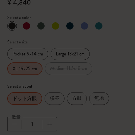
¥ 4,840
Select a color
選択済
*
選択したカラー
Select a size
Pocket 9x14 cm
Large 13x21 cm
Medium 11.5x18 cm
XL 19x25 cm
Select a layout
横罫
方眼
無地
ドット方眼
数量