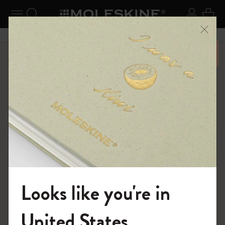
ニューを閉じる
ナビゲーションの切替
検索 (キーワードなど)
ログイ
カー
メニ
6,500円以上のご購入で送料無料
ショップ
ノートブック
The Original Notebook
Looks like you're in
モレスキンの世界へようこそ
United States