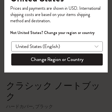
今すぐ会員登録して、コード
Prices and payments are shown in USD. International
「
WELCOME10
」を入力すると、初回注
shipping costs are based on your items shipping
文が10%オフ＋送料無料になります。セ
method and destination.
ール・アウトレット品は適用外。
Moleskineアカウントを作成して限定オフ
Not United States? Change your region or country
ァーや会員特典、さらに多くのインスピ
zoom.cta
レーションを手に入れましょう。
今すぐ会員登録 !
Change Region or Country
クラシック ノートブッ
ク
ハードカバー, ブラック