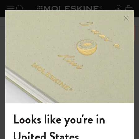
ニューを閉じる
ナビゲーションの切替
検索 (キーワードなど)
ログイ
カー
メニ
6,500円以上のご購入で送料無料
ショップ
ノートブック
The Original Notebook
Looks like you're in
モレスキンの世界へようこそ
United States