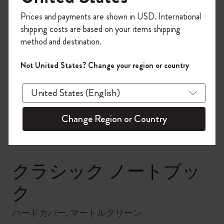
今すぐ会員登録して、コード
Prices and payments are shown in USD. International
「
WELCOME10
」を入力すると、初回注
shipping costs are based on your items shipping
文が10%オフ＋送料無料になります。セ
method and destination.
ール・アウトレット品は適用外。
Moleskineアカウントを作成して限定オフ
Not United States? Change your region or country
ァーや会員特典、さらに多くのインスピ
zoom.cta
レーションを手に入れましょう。
今すぐ会員登録 !
Change Region or Country
クラシック ノートブッ
ク
ハードカバー, マートルグリーン