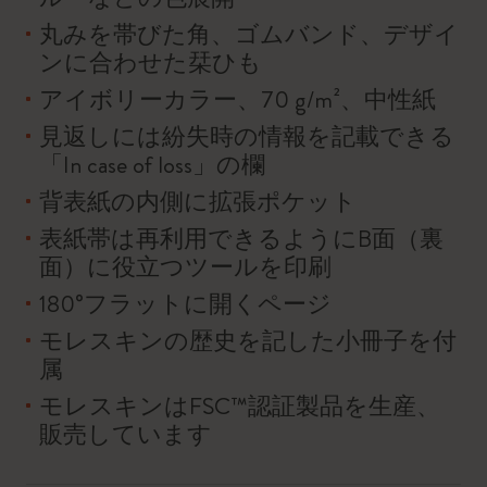
丸みを帯びた角、ゴムバンド、デザイ
ンに合わせた栞ひも
アイボリーカラー、70 g/m²、中性紙
見返しには紛失時の情報を記載できる
「In case of loss」の欄
背表紙の内側に拡張ポケット
表紙帯は再利用できるようにB面（裏
面）に役立つツールを印刷
180°フラットに開くページ
モレスキンの歴史を記した小冊子を付
属
モレスキンはFSC™認証製品を生産、
販売しています