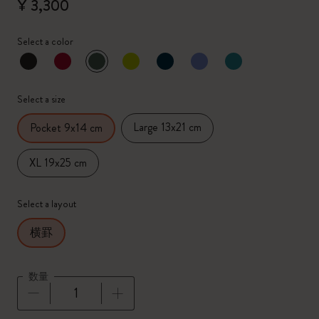
¥ 3,300
Select a color
選択済
*
選択したカラー
Select a size
Large 13x21 cm
Pocket 9x14 cm
XL 19x25 cm
Select a layout
横罫
数量