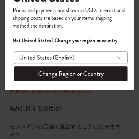
今すぐ会員登録して、コード
Prices and payments are shown in USD. International
「
WELCOME10
」を入力すると、初回注
返品と返金
shipping costs are based on your items shipping
文が10%オフ＋送料無料になります。セ
method and destination.
ール・アウトレット品は適用外。
返品した商品はいつ受け取りますか？
Moleskineアカウントを作成して限定オフ
Not United States? Change your region or country
ァーや会員特典、さらに多くのインスピ
レーションを手に入れましょう。
返品に関する規定は?
今すぐ会員登録 !
まだ返金されていません。何故ですか？
Change Region or Country
返金はどのように行われますか？
返品に関する規定は?
モレスキンの店舗で返品することは出来ます
か？