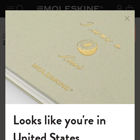
ニューを閉じる
ナビゲーションの切替
検索 (キーワードなど)
ログイ
カー
メニ
6,500円以上のご購入で送料無料
ホーム
ヘルプセンター
返品と返金
返金はどのように行われますか？
よくある質問に戻る
返金はどのように行われます
か？
返金はご注文時の決済と同じ方法で処理されます。 ご
注文時にお客様が指定したメールアドレスに 確認メー
ルが届きます。
Looks like you're in
モレスキンの世界へようこそ
United States
出荷と配送