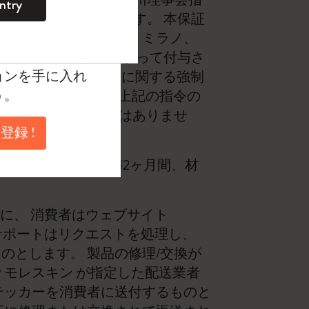
ntry
。
下「保証」といいます）です。 本保証
ントを作成して限定
に関して、 イタリア、ミラノ、
典、さらに多く
 Srl（以下「モレスキン」）によって付与さ
ョンを手に入れ
定される製品の適合性に関する強制
う。
EU加盟国が実施する上記の指令の
権利を損なうものではありませ
登録 !
U域外では購入日から12ヶ月間、材
めに、 消費者はウェブサイト
 サポートはリクエストを処理し、
のとします。 製品の修理/交換が
 モレスキン が指定した配送業者
ッカーを消費者に送付するも​​のと