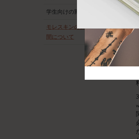
芸術と文化
モレスキン Foundation
アカウントを作成する
サブカテゴリ
学生向けの割引はありますか?
バッグ
サブカテゴリ
モレスキンの保証内容や保証期
ギフト
間について
サブカテゴリ
ピン
サブカテゴリ
パッチ
サブカテゴリ
w