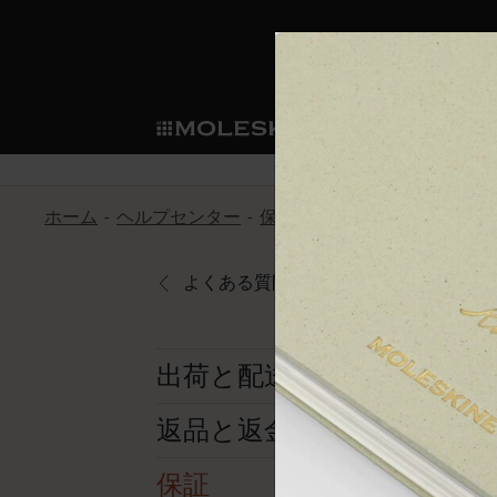
ショ
モレス
ップ
マート
サブカテゴリ
サブカ
今すぐメンバー登録
新商品
すべて見る
カスタムダイアリー
モレスキンメンバーシップ
ホーム
ヘルプセンター
保証
モレスキンの保証内容
ノートブック
スマートライティング・シス
カスタムノートブック
我々の歴史
ウェルカムオファー: 次回のご購入時に
サブカテゴリ
サブカテゴリ
テム
通常特典: パーソナライズの2冊ご購入
よくある質問に戻る
ダイアリー
パッチ
モレスキンのマニフェスト
バースデー特典: 1回限りの割引（1ヶ
サブカテゴリ
モレスキンスマートスマート
先行プレビュー: 新作コレクションへ
モレスキンスマート
とは
和紙テープ
ペンと紙の力
伝説的なお得情報: 会員限定の特別サ
サブカテゴリ
出荷と配送
セールへの早期アクセス: お得な情
ライティングツール
アプリ・サービス
ミニノートブックチャーム
持続可能な創造性
モレスキン限定イベント: 優先アクセ
サブカテゴリ
サブカテゴリ
返品と返金
返品期間の延長: 1ヶ月間
限定版ノートブック
別注＆コーポレートギフト
Detour
サブカテゴリ
保証