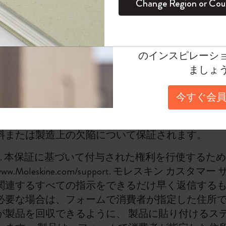
Change Region or Cou
セット
デイリープランナー
カラーパターン ノートブック
健康を愛する方への贈り物です
ログイン
適用外
令1999/44/CE」の第6条に基づく商業保証（以
Moleskineアカウ
は、モレスキンブランドの製品（以下「本製品」）
パッションジャーナル
マンスリープランナー
サクラコレクション
趣味を愛する方へのギフト
オファーや会員特
viale Piceno 17に法的事務所を置くMoleskine
のインスピレーシ
れるものです。 本保証は、上記指令の第3条に規
スチューデントカイエジャーナル
プランナー
馬年コレクション
卒業祝い
ましょ
的な権利を損なうものではありません。 保証は、
アートコレクション
限定版ダイアリー
ミニノートブックチャーム
ノートブック
第3条に規定される製品の適合性に関する強制的な
今すぐ会員
ん。
プロコレクション
プロコレクション
BLACKPINK × モレスキン コレクショ
ン
2. EU域内では、本製品は購入日から24ヶ月間、E
ライフプランナー・コレクション
料または製造上の欠陥について保証されます。
ISSEY MIYAKE | モレスキン のコレク
アカデミック・プランナー
ション
3. 本保証に基づいて付与された権利を行使するた
ww.Moleskine.com/support
. モレスキン カスタマー
ナサにインスパイアされたコレクショ
関連するすべての指示をできるだけ早く返信するも
ン
必要な場合は、フォームで消費者が指定した住所で
が製品を回収できるように、 製品に貼り付けるステ
Impressions of Impressionism コレクショ
ン