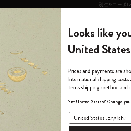
別注＆コーポ
キンス
パーソナライズサ
ストー
モレスキン
Looks like you
ービス
リー
の世界
テゴリ
サブカテゴリ
サブカテゴリ
United States
6,500円以上のご購入で送料無料
モレスキンの世界
ノートブック
ダイアリー
すべて見る
モレスキンスマート
Reframe サングラス
キム・ジョンギコレクション
すべて見る
アートを愛する方への贈り物
カントリー・テーマ・ピンズ・コレク
プライドをいつも胸に
スマートライティング・システム
Notes
や保証期間について
ション
The Original Notebook
パーソナル・ダイアリー
スマートライティング・システム
Blackwing x モレスキン
ムーミン コレクション
Impressions of Impressionism コレクショ
バックパック
プロフェッショナルへの贈り物
Mardi Mercredi × モレスキン
スマートノートブック
モレスキン Journal
10% オフと送料無料
*
メールアドレス
Prices and payments are sh
ン
で1冊無料
International shipping costs
ミニノートブックチャーム
12カ月ダイアリー
モレスキンスマートスマートとは
Kaweco x モレスキン
キム・ジョンギコレクション
限定版バックパック
ミニマリストへの贈り物
スマートダイアリー
モレスキン Planner
月有効）
モレスキンの世
カサ・バトリョ 限定版コレクション
items shipping method and d
の先行アクセス
*
パスワード
カイエ ＆ ジャーナル
15ヶ月プランナー
アプリ・サービス
ペン & ペンシル
「Alice's Adventures in Wonderland」コレ
Shopper paper – made Collection
マキシマリストへの贈り物
プライズ
モレスキンの保証内容や保証期間につい
クション
ゴッホ美術館
報をいち早くチェック
Not United States? Change your
今すぐ会員登録
1. 本保証は、EU加盟国が実施する 「消費者製品
カスタムノートブック
18ヶ月プランナー
アクセサリー＆リフィル
デバイスバッグ & バックパック
ファッションを愛する方への贈り物
ス
パスワードを忘れた方はこち
「
WELCOME10
」を
に関する1999年5月25日の欧州議会及び 欧州理事会指
『ロード・オブ・ザ・リング』コレク
このデバイスで情
限定版
ウィークリープランナー
ション
Legendary
旅人への贈り物
回注文が10%オフ
く商業保証（以下「保証」という。本保証は、EU
ます。セール・ア
及び関連する保証の特定の側面に関する1999年5