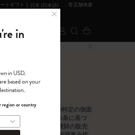
レートギフト
店舗検索
日本 (日本語)
夏のセ
アウトレ
're in
ログイン
検索 (キーワードな
カート 0 アイ
ール
ット
メニューを閉じる
へようこそ
own in USD.
 are based on your
界へようこそ
estination.
パスワードを表示
て
 region or country
して、コード
の販売及び関連する保証の特定の側面
ら
入力すると、初
令1999/44/CE」の第6条に基づ
報を保存する
(任意)
＋送料無料になり
加盟国が実施する 「消費財の販売
ウトレット品は
月25日の欧州議会及び欧州理事会指