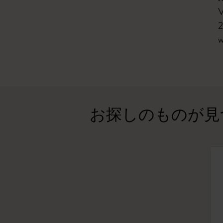
V
2
w
お探しのものが見