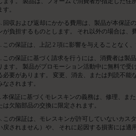
します。 製品は、フォームで消費者が指定した住
ます。
ピーナッツ限定コレクション
4. 回収および返却にかかる費用は、製品が本保証
プレシャス & エシカル コレクション
ンが負担するものとします。 それ以外の場合は、
City Guide Notebooks LUXE x モレスキ
5. この保証は、上記 2 項に影響を与えることな
ン
6. この保証に基づく請求を行うには、消費者は製
カサ・バトリョ 限定版コレクション
ります。 製品がプロモーション活動中に無料で受
る必要があります。 変更、消去、または判読不能
アイ アム ザ シティ コレクション
みなされます。
星の王子さま
7. 本保証に基づくモレスキンの義務は、修理、ま
たは欠陥部品の交換に限定されます。
Mardi Mercredi × モレスキン
8. この保証は、モレスキンが許可していないカス
ハリー・ポッターの呪文コレクション
い戻されません）や、 それに起因する損害には適