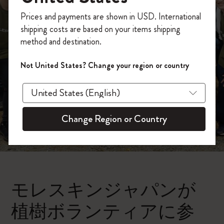
今すぐ会員登録して、コード
Prices and payments are shown in USD. International
「
WELCOME10
」を入力すると、初回注
shipping costs are based on your items shipping
文が10%オフ＋送料無料になります。セ
method and destination.
ール・アウトレット品は適用外。
Moleskineアカウントを作成して限定オフ
Not United States? Change your region or country
ァーや会員特典、さらに多くのインスピ
レーションを手に入れましょう。
今すぐ会員登録 !
Change Region or Country
モレスキンジャパンが
植樹ボランティアに参