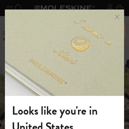
ニューを閉じる
ナビゲーションの切替
検索 (キーワードなど)
ログイ
カー
メニ
6,500円以上のご購入で送料無料
ホーム
ストーリー
モレスキンジャパンが植樹ボランティアに参加。
Looks like you're in
モレスキンの世界へようこそ
United States