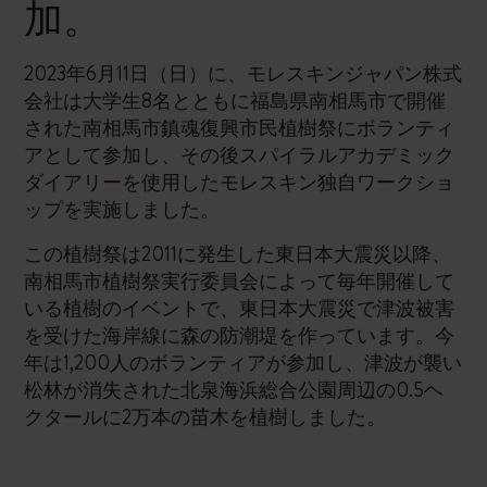
加。
2023年6月11日（日）に、モレスキンジャパン株式
会社は大学生8名とともに福島県南相馬市で開催
された南相馬市鎮魂復興市民植樹祭にボランティ
アとして参加し、その後スパイラルアカデミック
ダイアリーを使用したモレスキン独自ワークショ
ップを実施しました。
この植樹祭は2011に発生した東日本大震災以降、
南相馬市植樹祭実行委員会によって毎年開催して
いる植樹のイベントで、東日本大震災で津波被害
を受けた海岸線に森の防潮堤を作っています。今
年は1,200人のボランティアが参加し、津波が襲い
松林が消失された北泉海浜総合公園周辺の0.5ヘ
クタールに2万本の苗木を植樹しました。