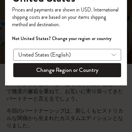
ー：カスタムエデ
今すぐ会員登録して、コード
Prices and payments are shown in USD. International
「
WELCOME10
」を入力すると、初回注
ィションコーヒー
shipping costs are based on your items shipping
文が10%オフ＋送料無料になります。セ
method and destination.
ール・アウトレット品は適用外。
ジャーナル
Moleskineアカウントを作成して限定オフ
Not United States? Change your region or country
ァーや会員特典、さらに多くのインスピ
レーションを手に入れましょう。
今すぐ会員登録 !
Change Region or Country
ノートブックとコーヒーはそれぞれ長い歴史の中
で幾度の邂逅を重ねて、お互いに寄り添ってきた
パートナーと言えるでしょう。
今回のパートナーシップは、新しくもヒストリカ
ルな関係から生まれたカスタムエディションとな
りました。