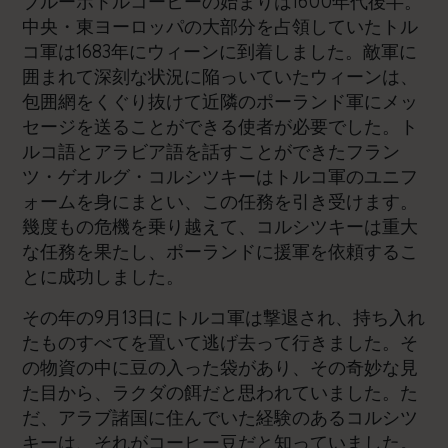
ブルーボトルコーヒーの始まりは1600年代後半。
中央・東ヨーロッパの大部分を占領していたトル
コ軍は1683年にウィーンに到着しました。敵軍に
囲まれて深刻な状況に陥っいていたウィーンは、
包囲網をくぐり抜けて近隣のポーランド軍にメッ
セージを送ることができる使者が必要でした。ト
ルコ語とアラビア語を話すことができたフラン
ツ・ゲオルグ・コルシツキーはトルコ軍のユニフ
ォームを身にまとい、この任務を引き受けます。
幾度もの危機を乗り越えて、コルシツキーは重大
な任務を果たし、ポーランドに援軍を依頼するこ
とに成功しました。
その年の9月13日にトルコ軍は撃退され、持ち入れ
たものすべてを置いて逃げ去って行きました。そ
の物資の中に豆の入った袋があり、その奇妙な見
た目から、ラクダの餌だと思われていました。た
だ、アラブ諸国に住んでいた経験のあるコルシツ
キーは、それがコーヒー豆だと知っていました。