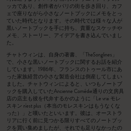
ッカであり、創作者がパリの街を歩き回り、カフ
ェで座りながら小さなノートブックにメモをとっ
ていた時代となります。その時代では様々な人が
黒いノートブックを手に持ち、貴重なスケッチや
メモ、ストーリー、アイデアを書き込んでいまし
た。
チャトウィンは、自身の著書、「TheSonglines」
で、小さな黒いノートブックに関するお話を紹介
しています。1986年、フランスのトゥール市にあ
った家族経営の小さな製造会社は倒産してしまい
ました。チャトウィンによると、いつもノートブ
ックを購入していたAncienne Comédie通りの文房具
店の店主も彼を代弁するかのように「Le vrai モレ
スキン n'est plus（本当のモレスキンはもうなくな
った）」と嘆いたといいます。彼は、オーストラ
リアに行く前に見つかる限りすべてのノートブッ
クを買い集めましたが、それでも足りなかったの