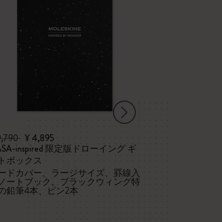
9,790
¥ 4,895
¥ 14,300
¥ 11
inspired 限定版ドローイング ギ
Impressions o
トボックス
会員限定の特別
ードカバー、ラージサイズ、罫線入
ラージサイズ
ノートブック。ブラックウィング特
ック3冊
の鉛筆4本、ピン2本