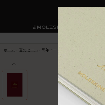
ショ
モレス
ップ
マート
サブカテゴリ
サブカ
今すぐメンバー登録
新商品
すべて見る
カスタムダイアリー
モレスキンメンバーシップ
ホーム
夏のセール
馬年ノート
ノートブック
スマートライティング・シス
カスタムノートブック
我々の歴史
ウェルカムオファー: 次回のご購入時に
サブカテゴリ
サブカテゴリ
テム
通常特典: パーソナライズの2冊ご購入
ダイアリー
パッチ
モレスキンのマニフェスト
バースデー特典: 1回限りの割引（1ヶ
サブカテゴリ
モレスキンスマートスマート
先行プレビュー: 新作コレクションへ
モレスキンスマート
とは
和紙テープ
ペンと紙の力
伝説的なお得情報: 会員限定の特別サ
サブカテゴリ
セールへの早期アクセス: お得な情
ライティングツール
アプリ・サービス
ミニノートブックチャーム
持続可能な創造性
モレスキン限定イベント: 優先アクセ
サブカテゴリ
サブカテゴリ
返品期間の延長: 1ヶ月間
限定版ノートブック
別注＆コーポレートギフト
Detour
サブカテゴリ