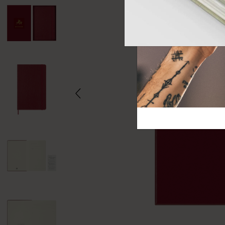
芸術と文化
モレスキン Foundation
アカウントを作成する
サブカテゴリ
バッグ
サブカテゴリ
ギフト
サブカテゴリ
ピン
サブカテゴリ
パッチ
サブカテゴリ