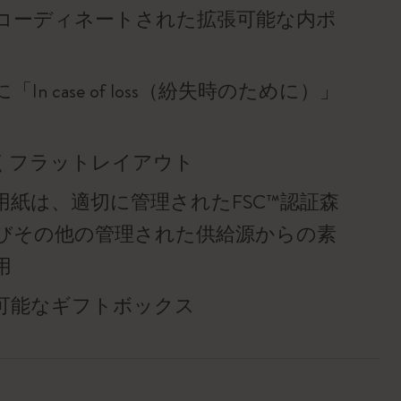
コーディネートされた拡張可能な内ポ
In case of loss（紛失時のために）」
°開くフラットレイアウト
用紙は、適切に管理されたFSC™認証森
びその他の管理された供給源からの素
用
可能なギフトボックス