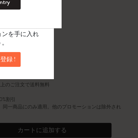
¥ 6,930
ntry
。
ントを作成して限定
典、さらに多く
たカラー
ョンを手に入れ
う。
登録 !
に更新されました
円以上のご注文で送料無料
10%割引
0個。同一商品にのみ適用。他のプロモーションは除外され
カートに追加する