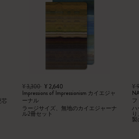
¥ 3,300
¥ 2,640
¥ 
Impressions of Impressionism カイエジャ
NASA-
ーナル
フ
硬芯
ラージサイズ、無地のカイエジャーナ
ハ
ル2冊セット
り
製