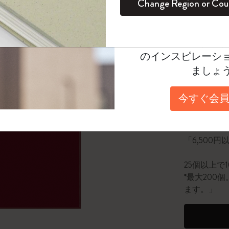
¥ 9,900
Change Region or Cou
セット
デイリープランナー
カラーパターン ノートブック
健康を愛する方への贈り物です
ログイン
適用外
Moleskineアカウ
Select a color
パッションジャーナル
マンスリープランナー
サクラコレクション
趣味を愛する方へのギフト
オファーや会員特
選択済
*
選択し
のインスピレーシ
スチューデントカイエジャーナル
プランナー
馬年コレクション
卒業祝い
ましょ
数量
アートコレクション
限定版ダイアリー
ミニノートブックチャーム
ノートブック
今すぐ会員
プロコレクション
プロコレクション
BLACKPINK × モレスキン コレクショ
数量が1
ン
ライフプランナー・コレクション
「6,500
ISSEY MIYAKE | モレスキン のコレク
アカデミック・プランナー
ション
25個以上で
*最大20
ナサにインスパイアされたコレクショ
ます。」
ン
Impressions of Impressionism コレクショ
ン