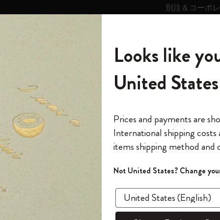
別注＆コーポ
キンス
パーソナライズサ
ストー
モレスキン
Looks like you
ービス
リー
の世界
テゴリ
サブカテゴリ
サブカテゴリ
United States
6,500円以上のご購入で送料無料
モレスキンの世界
ノートブック
ダイアリー
すべて見る
モレスキンスマート
Reframe サングラス
キム・ジョンギコレクション
すべて見る
アートを愛する方への贈り物
カントリー・テーマ・ピンズ・コレク
プライドをいつも胸に
スマートライティング・システム
Notes
ション
The Original Notebook
パーソナル・ダイアリー
スマートライティング・システム
Blackwing x モレスキン
ムーミン コレクション
Impressions of Impressionism コレクショ
バックパック
プロフェッショナルへの贈り物
Mardi Mercredi × モレスキン
スマートノートブック
モレスキン Journal
10% オフと送料無料
*
メールアドレス
Prices and payments are sh
ン
で1冊無料
International shipping costs
ミニノートブックチャーム
12カ月ダイアリー
モレスキンスマートスマートとは
Kaweco x モレスキン
キム・ジョンギコレクション
限定版バックパック
ミニマリストへの贈り物
スマートダイアリー
モレスキン Planner
月有効）
モレスキンの世
カサ・バトリョ 限定版コレクション
items shipping method and d
の先行アクセス
-30%
*
パスワード
カイエ ＆ ジャーナル
15ヶ月プランナー
アプリ・サービス
ペン & ペンシル
「Alice's Adventures in Wonderland」コレ
Shopper paper – made Collection
マキシマリストへの贈り物
プライズ
馬年
クション
ゴッホ美術館
報をいち早くチェック
Not United States? Change your
今すぐ会員登録
カスタムノートブック
18ヶ月プランナー
アクセサリー＆リフィル
デバイスバッグ & バックパック
ファッションを愛する方への贈り物
ス
パスワードを忘れた方はこち
ラージサイ
「
WELCOME10
」を
『ロード・オブ・ザ・リング』コレク
このデバイスで情
限定版
ウィークリープランナー
ション
Legendary
旅人への贈り物
フトボッ
回注文が10%オフ
ます。セール・ア