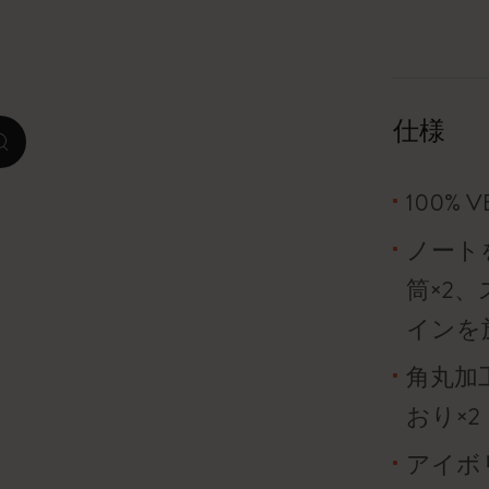
ピーナッツ限定コレクション
プレシャス & エシカル コレクション
仕様
zoom.cta
City Guide Notebooks LUXE x モレスキ
ン
100%
カサ・バトリョ 限定版コレクション
ノート
筒×2
アイ アム ザ シティ コレクション
インを
星の王子さま
角丸加
Mardi Mercredi × モレスキン
おり×2
ハリー・ポッターの呪文コレクション
アイボリ