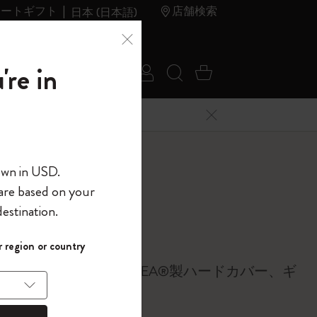
レートギフト
店舗検索
日本 (日本語)
夏のセ
アウトレ
're in
ログイン
検索 (キーワードな
カート 0 アイ
ール
ット
メニューを閉じる
へようこそ
own in USD.
 are based on your
界へようこそ
estination.
パスワードを表示
ノート
 region or country
して、コード
ら
ズ、横罫、100% VEGEA®製ハードカバー、ギ
入力すると、初
報を保存する
(任意)
クス付き, 赤い糸
＋送料無料になり
ウトレット品は