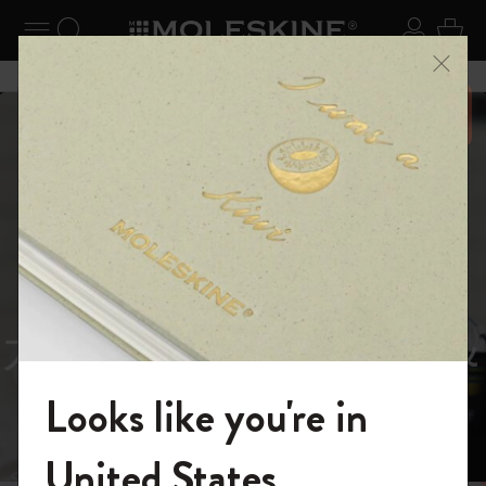
ニューを閉じる
ナビゲーションの切替
検索 (キーワードなど)
ログイ
カー
メニ
6,500円以上のご購入で送料無料
スライド表示5
スライド表示0
あるページから始まる物語
Reframe
スライド表示1
Sunglasses（リフレー
スライド表示4
Looks like you're in
ム サングラス）
モレスキンの世界へようこそ
United States