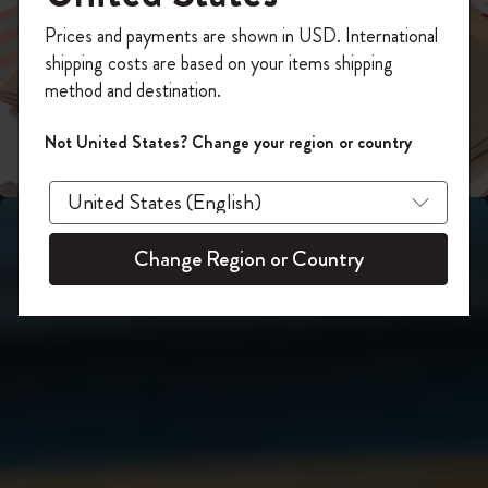
スライド表示2
あなたにぴったりの一本を選ぼう
今すぐ会員登録して、コード
Prices and payments are shown in USD. International
「
WELCOME10
」を入力すると、初回注
shipping costs are based on your items shipping
スライド表示3
文が10%オフ＋送料無料になります。セ
method and destination.
ール・アウトレット品は適用外。
Moleskineアカウントを作成して限定オフ
Not United States? Change your region or country
ァーや会員特典、さらに多くのインスピ
レーションを手に入れましょう。
今すぐ会員登録 !
Change Region or Country