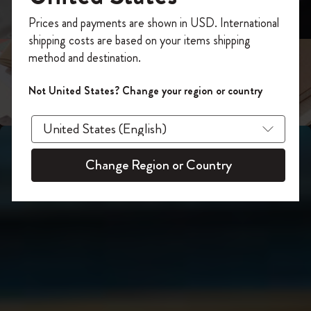
スライド表示2
あなたにぴったりの一本を選ぼう
今すぐ会員登録して、コード
Prices and payments are shown in USD. International
「
WELCOME10
」を入力すると、初回注
shipping costs are based on your items shipping
スライド表示3
文が10%オフ＋送料無料になります。セ
method and destination.
ール・アウトレット品は適用外。
Moleskineアカウントを作成して限定オフ
Not United States? Change your region or country
ァーや会員特典、さらに多くのインスピ
レーションを手に入れましょう。
今すぐ会員登録 !
Change Region or Country