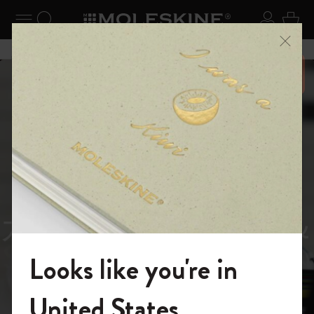
ニューを閉じる
ナビゲーションの切替
検索 (キーワードなど)
ログイ
カー
メニ
6,500円以上のご購入で送料無料
スライド表示5
スライド表示0
あるページから始まる物語
Reframe
スライド表示1
Sunglasses（リフレー
スライド表示4
Looks like you're in
ム サングラス）
モレスキンの世界へようこそ
United States