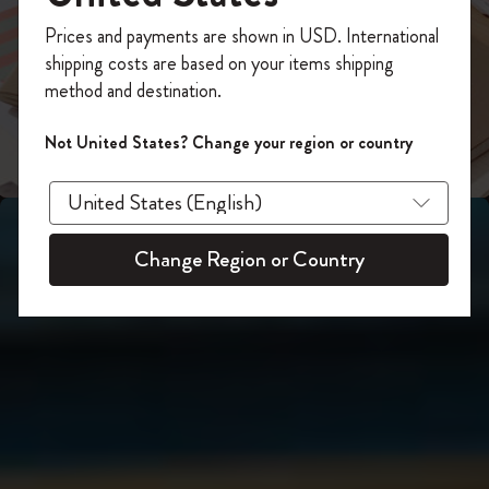
スライド表示2
あなたにぴったりの一本を選ぼう
今すぐ会員登録して、コード
Prices and payments are shown in USD. International
「
WELCOME10
」を入力すると、初回注
shipping costs are based on your items shipping
スライド表示3
文が10%オフ＋送料無料になります。セ
method and destination.
ール・アウトレット品は適用外。
Moleskineアカウントを作成して限定オフ
Not United States? Change your region or country
ァーや会員特典、さらに多くのインスピ
レーションを手に入れましょう。
今すぐ会員登録 !
Change Region or Country