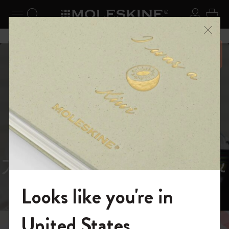
ニューを閉じる
ナビゲーションの切替
検索 (キーワードなど)
ログイ
カー
メニ
6,500円以上のご購入で送料無料
スライド表示5
スライド表示0
あるページから始まる物語
Reframe
スライド表示1
Sunglasses（リフレー
スライド表示4
Looks like you're in
ム サングラス）
モレスキンの世界へようこそ
United States