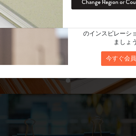
unglasses（リフ
Change Region or Cou
セット
デイリープランナー
カラーパターン ノートブック
健康を愛する方への贈り物です
ログイン
適用外
表示4
Moleskineアカウ
パッションジャーナル
マンスリープランナー
サクラコレクション
趣味を愛する方へのギフト
あなたにぴったりの一本を選ぼう
オファーや会員特
のインスピレーシ
スチューデントカイエジャーナル
プランナー
馬年コレクション
卒業祝い
ましょ
スライド表示2
アートコレクション
限定版ダイアリー
ミニノートブックチャーム
ノートブック
今すぐ会員
プロコレクション
プロコレクション
BLACKPINK × モレスキン コレクショ
ン
スライド表示3
ライフプランナー・コレクション
ISSEY MIYAKE | モレスキン のコレク
アカデミック・プランナー
ション
ナサにインスパイアされたコレクショ
ン
Impressions of Impressionism コレクショ
ン