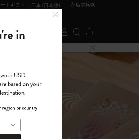
レートギフト
店舗検索
日本 (日本語)
夏のセ
アウトレ
're in
ログイン
検索 (キーワードな
カート 0 アイ
ール
ット
メニューを閉じる
へようこそ
own in USD.
 are based on your
界へようこそ
estination.
パスワードを表示
イド表示1
 region or country
して、コード
ら
入力すると、初
報を保存する
(任意)
＋送料無料になり
ウトレット品は