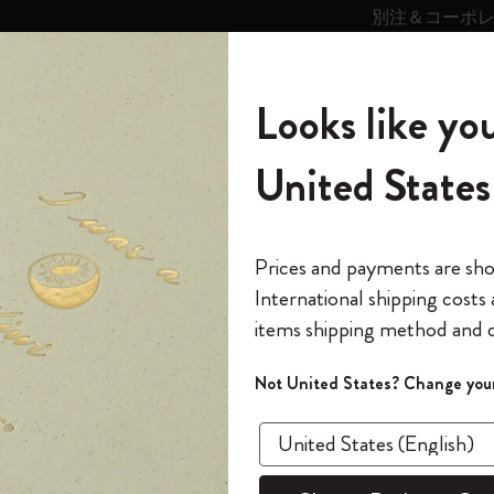
別注＆コーポ
キンス
パーソナライズサ
ストー
モレスキン
Looks like you
ービス
リー
の世界
テゴリ
サブカテゴリ
サブカテゴリ
United States
6,500円以上のご購入で送料無料
モレスキンの世界
ノートブック
ダイアリー
すべて見る
モレスキンスマート
Reframe サングラス
キム・ジョンギコレクション
すべて見る
アートを愛する方への贈り物
カントリー・テーマ・ピンズ・コレク
プライドをいつも胸に
スマートライティング・システム
Notes
ション
スライド表示0
The Original Notebook
パーソナル・ダイアリー
スマートライティング・システム
Blackwing x モレスキン
ムーミン コレクション
Impressions of Impressionism コレクショ
バックパック
プロフェッショナルへの贈り物
Mardi Mercredi × モレスキン
スマートノートブック
モレスキン Journal
10% オフと送料無料
*
メールアドレス
スライド表示5
Prices and payments are sh
ン
で1冊無料
International shipping costs
ミニノートブックチャーム
12カ月ダイアリー
モレスキンスマートスマートとは
Kaweco x モレスキン
キム・ジョンギコレクション
限定版バックパック
ミニマリストへの贈り物
スマートダイアリー
モレスキン Planner
月有効）
モレスキンの世
カサ・バトリョ 限定版コレクション
items shipping method and d
の先行アクセス
*
パスワード
カイエ ＆ ジャーナル
15ヶ月プランナー
アプリ・サービス
ペン & ペンシル
「Alice's Adventures in Wonderland」コレ
Shopper paper – made Collection
マキシマリストへの贈り物
プライズ
クション
ゴッホ美術館
報をいち早くチェック
スラ
Not United States? Change your
今すぐ会員登録
カスタムノートブック
18ヶ月プランナー
アクセサリー＆リフィル
デバイスバッグ & バックパック
ファッションを愛する方への贈り物
ス
パスワードを忘れた方はこち
「
WELCOME10
」を
『ロード・オブ・ザ・リング』コレク
あるページから始まる物語
このデバイスで情
限定版
ウィークリープランナー
ション
Legendary
旅人への贈り物
回注文が10%オフ
ます。セール・ア