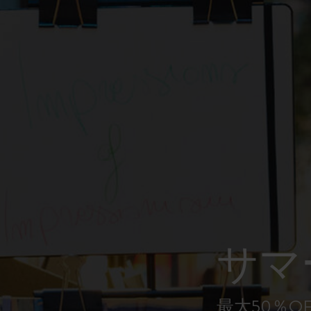
ピーナッツ限定コレクション
プレシャス & エシカル コレクション
City Guide Notebooks LUXE x モレスキ
ン
カサ・バトリョ 限定版コレクション
アイ アム ザ シティ コレクション
星の王子さま
サマ
Mardi Mercredi × モレスキン
ハリー・ポッターの呪文コレクション
最大50％O