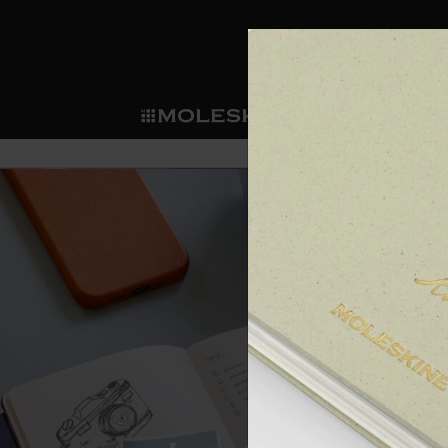
ショ
モレス
ップ
マート
サブカテゴリ
サブカ
今すぐメンバー登録
新商品
すべて見る
カスタムダイアリー
モレスキンメンバーシップ
ノートブック
スマートライティング・シス
カスタムノートブック
我々の歴史
ウェルカムオファー: 次回のご購入時に
サブカテゴリ
サブカテゴリ
テム
通常特典: パーソナライズの2冊ご購入
ダイアリー
パッチ
モレスキンのマニフェスト
バースデー特典: 1回限りの割引（1ヶ
サブカテゴリ
モレスキンスマートスマート
先行プレビュー: 新作コレクションへ
モレスキンスマート
とは
和紙テープ
ペンと紙の力
伝説的なお得情報: 会員限定の特別サ
サブカテゴリ
セールへの早期アクセス: お得な情
ライティングツール
アプリ・サービス
ミニノートブックチャーム
持続可能な創造性
モレスキン限定イベント: 優先アクセ
サブカテゴリ
サブカテゴリ
返品期間の延長: 1ヶ月間
限定版ノートブック
別注＆コーポレートギフト
Detour
サブカテゴリ