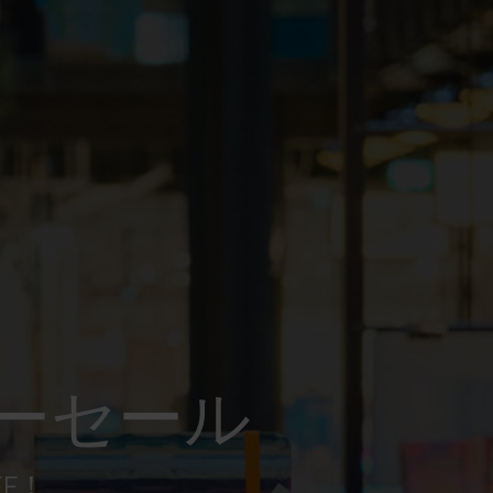
ーセール
FF！