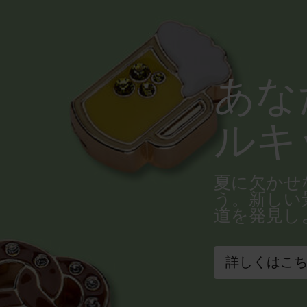
あな
ルキ
夏に欠かせ
う。新しい
道を発見し
詳しくはこ