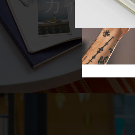
Reframe S
芸術と文化
モレスキン Foundation
アカウントを作成する
サブカテゴリ
スライド
バッグ
サブカテゴリ
ギフト
サブカテゴリ
ピン
サブカテゴリ
パッチ
サブカテゴリ