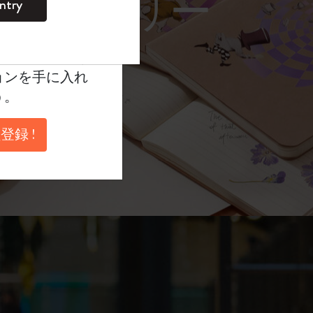
レーム サングラス）
ntry
。
ントを作成して限定
典、さらに多く
ョンを手に入れ
う。
登録 !