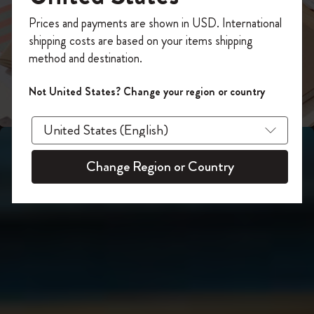
スライド表示2
あなたにぴったりの一本を選ぼう
今すぐ会員登録して、コード
Prices and payments are shown in USD. International
「
WELCOME10
」を入力すると、初回注
shipping costs are based on your items shipping
スライド表示3
文が10%オフ＋送料無料になります。セ
method and destination.
ール・アウトレット品は適用外。
Moleskineアカウントを作成して限定オフ
Not United States? Change your region or country
ァーや会員特典、さらに多くのインスピ
レーションを手に入れましょう。
今すぐ会員登録 !
Change Region or Country