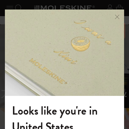
ニューを閉じる
ナビゲーションの切替
検索 (キーワードなど)
ログイ
カー
メニ
6,500円以上のご購入で送料無料
スライド表示5
スライド表示0
あるページから始まる物語
Reframe
スライド表示1
Sunglasses（リフレー
スライド表示4
Looks like you're in
ム サングラス）
モレスキンの世界へようこそ
United States