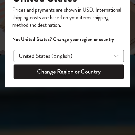
スライド表示2
あなたにぴったりの一本を選ぼう
今すぐ会員登録して、コード
Prices and payments are shown in USD. International
「
WELCOME10
」を入力すると、初回注
shipping costs are based on your items shipping
スライド表示3
文が10%オフ＋送料無料になります。セ
method and destination.
ール・アウトレット品は適用外。
Moleskineアカウントを作成して限定オフ
Not United States? Change your region or country
ァーや会員特典、さらに多くのインスピ
レーションを手に入れましょう。
今すぐ会員登録 !
Change Region or Country