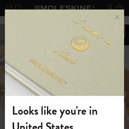
ニューを閉じる
ナビゲーションの切替
検索 (キーワードなど)
ログイ
カー
メニ
6,500円以上のご購入で送料無料
スライド表示5
スライド表示0
あるページから始まる物語
Reframe
スライド表示1
Sunglasses（リフレー
スライド表示4
Looks like you're in
ム サングラス）
モレスキンの世界へようこそ
United States