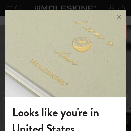
ニューを閉じる
ナビゲーションの切替
検索 (キーワードなど)
ログイ
カー
メニ
6,500円以上のご購入で送料無料
スライド表示5
スライド表示0
あるページから始まる物語
Reframe
スライド表示1
Sunglasses（リフレー
スライド表示4
Looks like you're in
ム サングラス）
モレスキンの世界へようこそ
United States