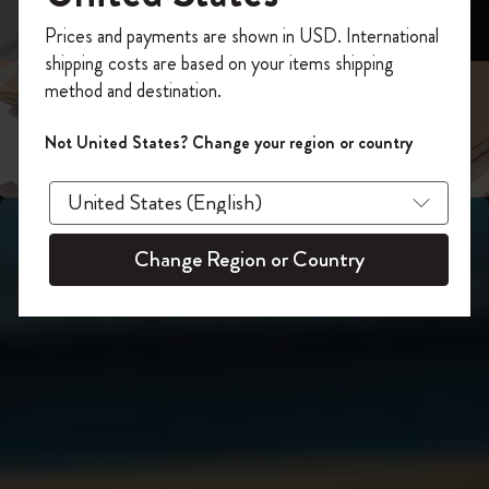
スライド表示2
あなたにぴったりの一本を選ぼう
今すぐ会員登録して、コード
Prices and payments are shown in USD. International
「
WELCOME10
」を入力すると、初回注
shipping costs are based on your items shipping
スライド表示3
文が10%オフ＋送料無料になります。セ
method and destination.
ール・アウトレット品は適用外。
Moleskineアカウントを作成して限定オフ
Not United States? Change your region or country
ァーや会員特典、さらに多くのインスピ
レーションを手に入れましょう。
今すぐ会員登録 !
Change Region or Country