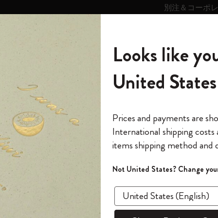
別注＆コーポ
キンス
パーソナライズサ
ストー
モレスキン
Looks like you
ービス
リー
の世界
テゴリ
サブカテゴリ
サブカテゴリ
United States
6,500円以上のご購入で送料無料
モレスキンの世界
ノートブック
ダイアリー
すべて見る
モレスキンスマート
Reframe サングラス
キム・ジョンギコレクション
すべて見る
アートを愛する方への贈り物
カントリー・テーマ・ピンズ・コレク
プライドをいつも胸に
スマートライティング・システム
Notes
ション
スライド表示0
The Original Notebook
パーソナル・ダイアリー
スマートライティング・システム
Blackwing x モレスキン
ムーミン コレクション
Impressions of Impressionism コレクショ
バックパック
プロフェッショナルへの贈り物
Mardi Mercredi × モレスキン
スマートノートブック
モレスキン Journal
10% オフと送料無料
*
メールアドレス
スライド表示5
Prices and payments are sh
ン
で1冊無料
International shipping costs
ミニノートブックチャーム
12カ月ダイアリー
モレスキンスマートスマートとは
Kaweco x モレスキン
キム・ジョンギコレクション
限定版バックパック
ミニマリストへの贈り物
スマートダイアリー
モレスキン Planner
月有効）
モレスキンの世
カサ・バトリョ 限定版コレクション
items shipping method and d
の先行アクセス
*
パスワード
カイエ ＆ ジャーナル
15ヶ月プランナー
アプリ・サービス
ペン & ペンシル
「Alice's Adventures in Wonderland」コレ
Shopper paper – made Collection
マキシマリストへの贈り物
プライズ
クション
ゴッホ美術館
報をいち早くチェック
スラ
Not United States? Change your
今すぐ会員登録
カスタムノートブック
18ヶ月プランナー
アクセサリー＆リフィル
デバイスバッグ & バックパック
ファッションを愛する方への贈り物
ス
パスワードを忘れた方はこち
「
WELCOME10
」を
『ロード・オブ・ザ・リング』コレク
あるページから始まる物語
このデバイスで情
限定版
ウィークリープランナー
ション
Legendary
旅人への贈り物
回注文が10%オフ
ます。セール・ア