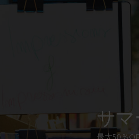
ピーナッツ限定コレクション
プレシャス & エシカル コレクション
City Guide Notebooks LUXE x モレスキ
ン
カサ・バトリョ 限定版コレクション
アイ アム ザ シティ コレクション
星の王子さま
サマ
Mardi Mercredi × モレスキン
ハリー・ポッターの呪文コレクション
最大50％O