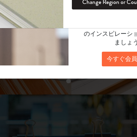
unglasses（リフ
Change Region or Cou
セット
デイリープランナー
カラーパターン ノートブック
健康を愛する方への贈り物です
ログイン
適用外
表示4
Moleskineアカウ
パッションジャーナル
マンスリープランナー
サクラコレクション
趣味を愛する方へのギフト
あなたにぴったりの一本を選ぼう
オファーや会員特
のインスピレーシ
スチューデントカイエジャーナル
プランナー
馬年コレクション
卒業祝い
ましょ
スライド表示2
アートコレクション
限定版ダイアリー
ミニノートブックチャーム
ノートブック
今すぐ会員
プロコレクション
プロコレクション
BLACKPINK × モレスキン コレクショ
ン
スライド表示3
ライフプランナー・コレクション
ISSEY MIYAKE | モレスキン のコレク
アカデミック・プランナー
ション
ナサにインスパイアされたコレクショ
ン
Impressions of Impressionism コレクショ
ン