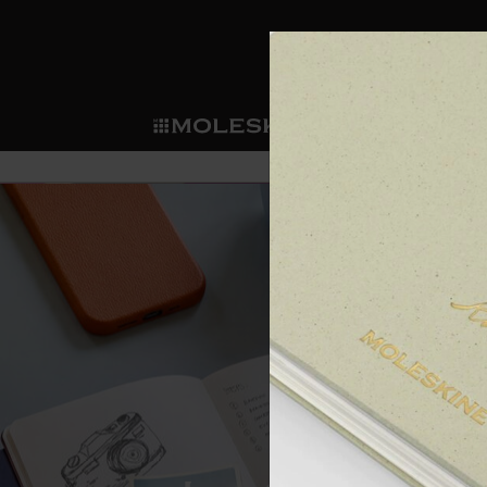
ショ
モレス
ップ
マート
サブカテゴリ
サブカ
今すぐメンバー登録
新商品
すべて見る
カスタムダイアリー
モレスキンメンバーシップ
ノートブック
スマートライティング・シス
カスタムノートブック
我々の歴史
ウェルカムオファー: 次回のご購入時に
サブカテゴリ
サブカテゴリ
テム
通常特典: パーソナライズの2冊ご購入
ダイアリー
パッチ
モレスキンのマニフェスト
バースデー特典: 1回限りの割引（1ヶ
サブカテゴリ
モレスキンスマートスマート
先行プレビュー: 新作コレクションへ
モレスキンスマート
とは
和紙テープ
ペンと紙の力
伝説的なお得情報: 会員限定の特別サ
サブカテゴリ
セールへの早期アクセス: お得な情
ライティングツール
アプリ・サービス
ミニノートブックチャーム
持続可能な創造性
モレスキン限定イベント: 優先アクセ
サブカテゴリ
サブカテゴリ
返品期間の延長: 1ヶ月間
限定版ノートブック
別注＆コーポレートギフト
Detour
サブカテゴリ