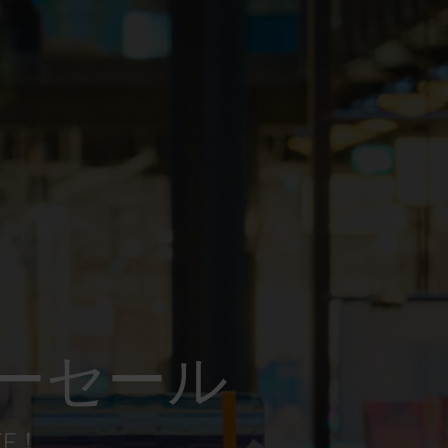
ーセール
FF！