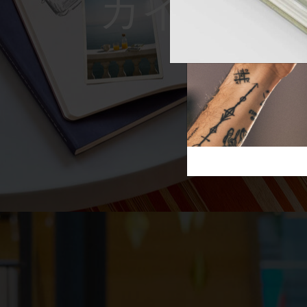
Reframe S
芸術と文化
モレスキン Foundation
アカウントを作成する
サブカテゴリ
スライド
バッグ
サブカテゴリ
ギフト
サブカテゴリ
ピン
サブカテゴリ
パッチ
サブカテゴリ