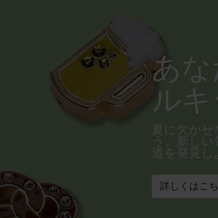
あな
ルキ
夏に欠かせ
う。新しい
道を発見し
詳しくはこ