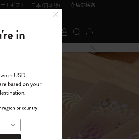
レートギフト
店舗検索
日本 (日本語)
夏のセ
アウトレ
're in
ログイン
検索 (キーワードな
カート 0 アイ
ール
ット
メニューを閉じる
へようこそ
own in USD.
 are based on your
界へようこそ
estination.
パスワードを表示
イド表示1
 region or country
して、コード
ら
入力すると、初
報を保存する
(任意)
＋送料無料になり
ウトレット品は