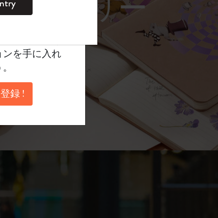
レーム サングラス）
ntry
。
ントを作成して限定
典、さらに多く
ョンを手に入れ
う。
登録 !