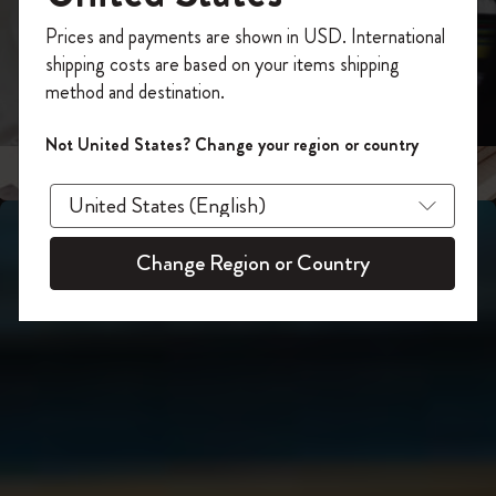
スライド表示2
あなたにぴったりの一本を選ぼう
今すぐ会員登録して、コード
Prices and payments are shown in USD. International
「
WELCOME10
」を入力すると、初回注
shipping costs are based on your items shipping
スライド表示3
文が10%オフ＋送料無料になります。セ
method and destination.
ール・アウトレット品は適用外。
Moleskineアカウントを作成して限定オフ
Not United States? Change your region or country
ァーや会員特典、さらに多くのインスピ
レーションを手に入れましょう。
今すぐ会員登録 !
Change Region or Country