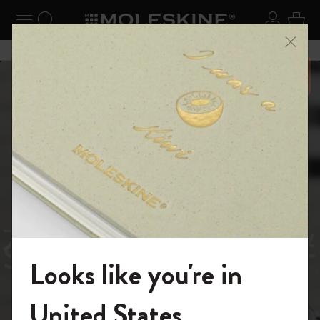
ニューを閉じる
ナビゲーションの切替
検索 (キーワードなど)
ログイ
カー
メニ
6,500円以上のご購入で送料無料
スライド表示5
スライド表示0
あるページから始まる物語
Reframe
スライド表示1
Sunglasses（リフレー
スライド表示4
Looks like you're in
ム サングラス）
モレスキンの世界へようこそ
United States