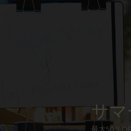
ピーナッツ限定コレクション
プレシャス & エシカル コレクション
City Guide Notebooks LUXE x モレスキ
ン
カサ・バトリョ 限定版コレクション
アイ アム ザ シティ コレクション
星の王子さま
サマ
Mardi Mercredi × モレスキン
ハリー・ポッターの呪文コレクション
最大50％O