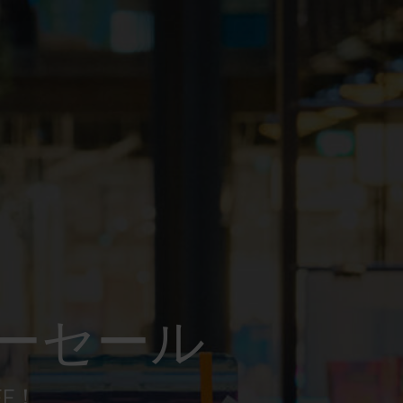
ーセール
FF！