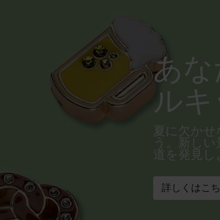
あな
ルキ
夏に欠かせ
う。新しい
道を発見し
詳しくはこ