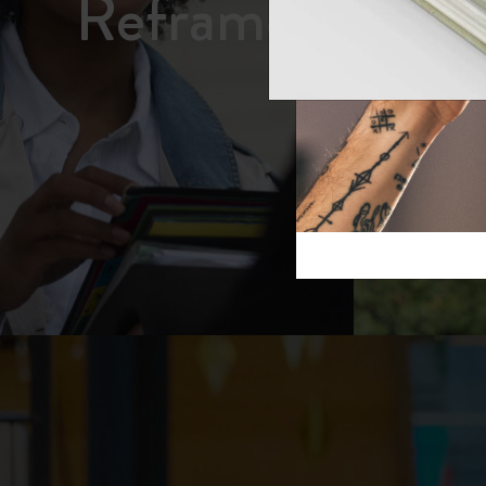
Reframe S
芸術と文化
モレスキン Foundation
アカウントを作成する
サブカテゴリ
スライド
バッグ
サブカテゴリ
ギフト
サブカテゴリ
ピン
サブカテゴリ
パッチ
サブカテゴリ