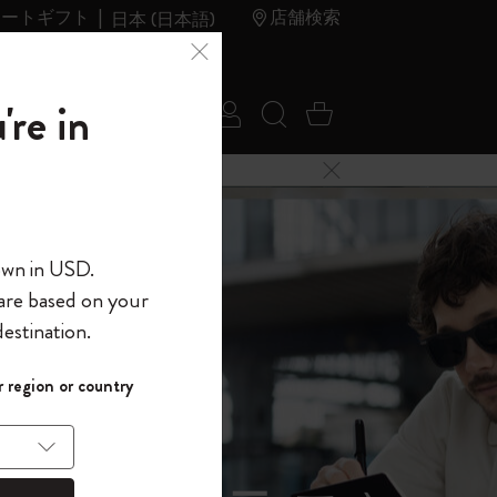
レートギフト
店舗検索
日本 (日本語)
夏のセ
アウトレ
're in
ログイン
検索 (キーワードな
カート 0 アイ
ール
ット
メニューを閉じる
へようこそ
own in USD.
 are based on your
界へようこそ
estination.
パスワードを表示
イド表示1
 region or country
して、コード
ら
入力すると、初
報を保存する
(任意)
＋送料無料になり
ウトレット品は