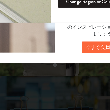
unglasses（リフ
Change Region or Cou
セット
デイリープランナー
カラーパターン ノートブック
健康を愛する方への贈り物です
ログイン
適用外
表示4
Moleskineアカウ
パッションジャーナル
マンスリープランナー
サクラコレクション
趣味を愛する方へのギフト
あなたにぴったりの一本を選ぼう
オファーや会員特
のインスピレーシ
スチューデントカイエジャーナル
プランナー
馬年コレクション
卒業祝い
ましょ
スライド表示2
アートコレクション
限定版ダイアリー
ミニノートブックチャーム
ノートブック
今すぐ会員
プロコレクション
プロコレクション
BLACKPINK × モレスキン コレクショ
ン
スライド表示3
ライフプランナー・コレクション
ISSEY MIYAKE | モレスキン のコレク
アカデミック・プランナー
ション
ナサにインスパイアされたコレクショ
ン
Impressions of Impressionism コレクショ
ン