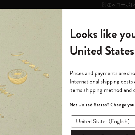
別注＆コーポ
キンス
パーソナライズサ
ストー
モレスキン
Looks like you
ービス
リー
の世界
テゴリ
サブカテゴリ
サブカテゴリ
United States
6,500円以上のご購入で送料無料
モレスキンの世界
ノートブック
ダイアリー
すべて見る
モレスキンスマート
Reframe サングラス
キム・ジョンギコレクション
すべて見る
アートを愛する方への贈り物
カントリー・テーマ・ピンズ・コレク
プライドをいつも胸に
スマートライティング・システム
Notes
ション
スライド表示0
The Original Notebook
パーソナル・ダイアリー
スマートライティング・システム
Blackwing x モレスキン
ムーミン コレクション
Impressions of Impressionism コレクショ
バックパック
プロフェッショナルへの贈り物
Mardi Mercredi × モレスキン
スマートノートブック
モレスキン Journal
10% オフと送料無料
*
メールアドレス
スライド表示5
Prices and payments are sh
ン
で1冊無料
International shipping costs
ミニノートブックチャーム
12カ月ダイアリー
モレスキンスマートスマートとは
Kaweco x モレスキン
キム・ジョンギコレクション
限定版バックパック
ミニマリストへの贈り物
スマートダイアリー
モレスキン Planner
月有効）
モレスキンの世
カサ・バトリョ 限定版コレクション
items shipping method and d
の先行アクセス
*
パスワード
カイエ ＆ ジャーナル
15ヶ月プランナー
アプリ・サービス
ペン & ペンシル
「Alice's Adventures in Wonderland」コレ
Shopper paper – made Collection
マキシマリストへの贈り物
プライズ
クション
ゴッホ美術館
報をいち早くチェック
スラ
Not United States? Change your
今すぐ会員登録
カスタムノートブック
18ヶ月プランナー
アクセサリー＆リフィル
デバイスバッグ & バックパック
ファッションを愛する方への贈り物
ス
パスワードを忘れた方はこち
「
WELCOME10
」を
『ロード・オブ・ザ・リング』コレク
あるページから始まる物語
このデバイスで情
限定版
ウィークリープランナー
ション
Legendary
旅人への贈り物
回注文が10%オフ
ます。セール・ア