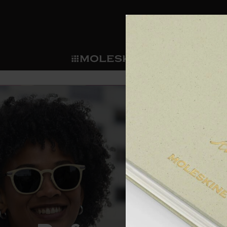
ショ
モレス
ップ
マート
サブカテゴリ
サブカ
今すぐメンバー登録
新商品
すべて見る
カスタムダイアリー
モレスキンメンバーシップ
ノートブック
スマートライティング・シス
カスタムノートブック
我々の歴史
ウェルカムオファー: 次回のご購入時に
サブカテゴリ
サブカテゴリ
テム
通常特典: パーソナライズの2冊ご購入
ダイアリー
パッチ
モレスキンのマニフェスト
バースデー特典: 1回限りの割引（1ヶ
サブカテゴリ
モレスキンスマートスマート
先行プレビュー: 新作コレクションへ
モレスキンスマート
とは
和紙テープ
ペンと紙の力
伝説的なお得情報: 会員限定の特別サ
サブカテゴリ
セールへの早期アクセス: お得な情
ライティングツール
アプリ・サービス
ミニノートブックチャーム
持続可能な創造性
モレスキン限定イベント: 優先アクセ
サブカテゴリ
サブカテゴリ
返品期間の延長: 1ヶ月間
限定版ノートブック
別注＆コーポレートギフト
Detour
サブカテゴリ