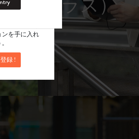
レーム サングラス）
ntry
。
ントを作成して限定
典、さらに多く
ョンを手に入れ
う。
登録 !