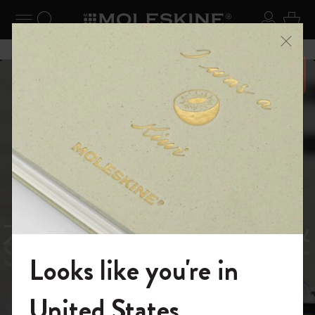
ニューを閉じる
ナビゲーションの切替
検索 (キーワードなど)
ログイ
カー
メニ
6,500円以上のご購入で送料無料
スライド表示5
スライド表示0
あるページから始まる物語
Reframe
スライド表示1
Sunglasses（リフレー
スライド表示4
Looks like you're in
ム サングラス）
モレスキンの世界へようこそ
United States