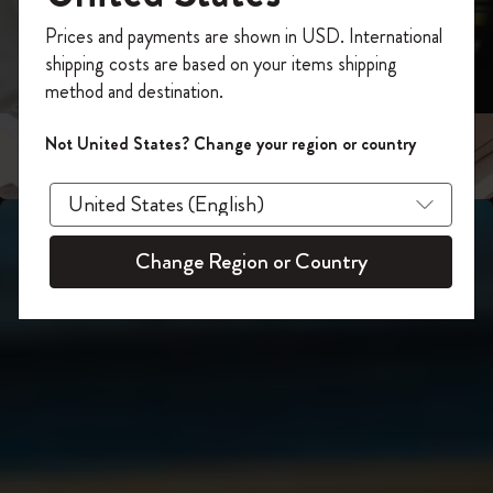
スライド表示2
あなたにぴったりの一本を選ぼう
今すぐ会員登録して、コード
Prices and payments are shown in USD. International
「
WELCOME10
」を入力すると、初回注
shipping costs are based on your items shipping
スライド表示3
文が10%オフ＋送料無料になります。セ
method and destination.
ール・アウトレット品は適用外。
Moleskineアカウントを作成して限定オフ
Not United States? Change your region or country
ァーや会員特典、さらに多くのインスピ
レーションを手に入れましょう。
今すぐ会員登録 !
Change Region or Country